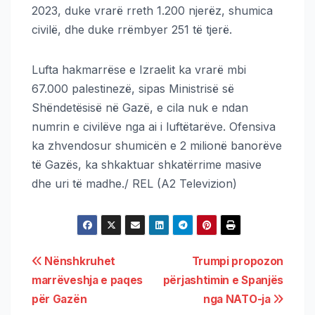
2023, duke vrarë rreth 1.200 njerëz, shumica
civilë, dhe duke rrëmbyer 251 të tjerë.
Lufta hakmarrëse e Izraelit ka vrarë mbi
67.000 palestinezë, sipas Ministrisë së
Shëndetësisë në Gazë, e cila nuk e ndan
numrin e civilëve nga ai i luftëtarëve. Ofensiva
ka zhvendosur shumicën e 2 milionë banorëve
të Gazës, ka shkaktuar shkatërrime masive
dhe uri të madhe./ REL (A2 Televizion)
Nënshkruhet
Trumpi propozon
marrëveshja e paqes
përjashtimin e Spanjës
për Gazën
nga NATO-ja