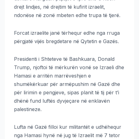
drejt lindjes, në drejtim të kufirit izraelit,
ndonëse në zonë mbeten edhe trupa të tjerë.
Forcat izraelite janë tërhequr edhe nga rruga
përgjatë vijës bregdetare në Qytetin e Gazës.
Presidenti i Shteteve të Bashkuara, Donald
Trump, njoftoi të mërkurën vonë se Izraeli dhe
Hamasi e arritën marrëveshjen e
shumëkërkuar për armëpushim në Gazë dhe
për lirimin e pengjeve, sipas planit të tij për t’i
dhënë fund luftës dyvjeçare në enklavën
palestineze.
Lufta në Gazë filloi kur militantët e udhëhequr
nga Hamasi hynë në jug të Izraelit më 7 tetor