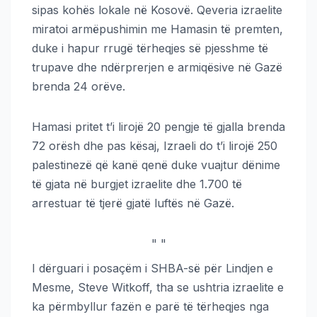
sipas kohës lokale në Kosovë. Qeveria izraelite
miratoi armëpushimin me Hamasin të premten,
duke i hapur rrugë tërheqjes së pjesshme të
trupave dhe ndërprerjen e armiqësive në Gazë
brenda 24 orëve.
Hamasi pritet t’i lirojë 20 pengje të gjalla brenda
72 orësh dhe pas kësaj, Izraeli do t’i lirojë 250
palestinezë që kanë qenë duke vuajtur dënime
të gjata në burgjet izraelite dhe 1.700 të
arrestuar të tjerë gjatë luftës në Gazë.
"
"
I dërguari i posaçëm i SHBA-së për Lindjen e
Mesme, Steve Witkoff, tha se ushtria izraelite e
ka përmbyllur fazën e parë të tërheqjes nga