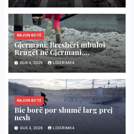
RAJON BOTË
Gjermani: Breshëri mbuloi
Rrugët në Gjermani,
temperaturat bien nga 36 në 19
GUS 4, 2026
LIDERIMK4
gradë
RAJON BOTË
Bie borë por shumë larg prej
nesh
GUS 4, 2026
LIDERIMK4