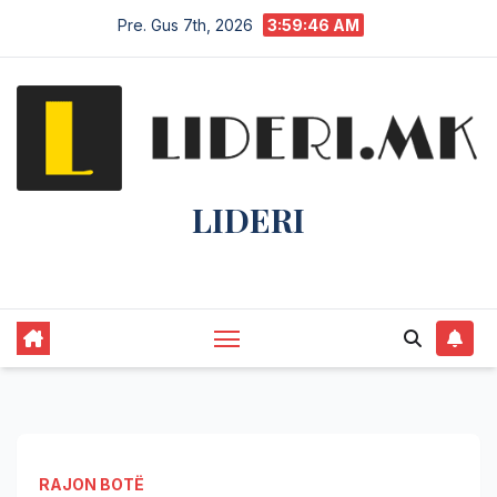
Pre. Gus 7th, 2026
3:59:47 AM
LIDERI
Lider në lajme, i pari në informim.
RAJON BOTË