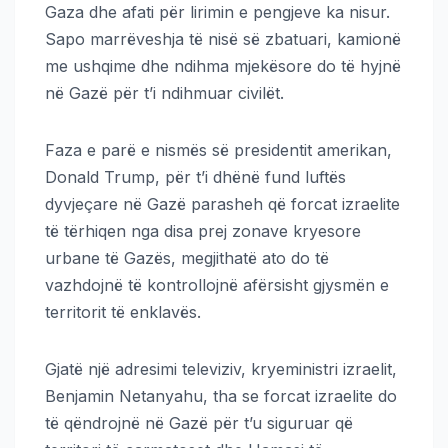
Gaza dhe afati për lirimin e pengjeve ka nisur.
Sapo marrëveshja të nisë së zbatuari, kamionë
me ushqime dhe ndihma mjekësore do të hyjnë
në Gazë për t’i ndihmuar civilët.
Faza e parë e nismës së presidentit amerikan,
Donald Trump, për t’i dhënë fund luftës
dyvjeçare në Gazë parasheh që forcat izraelite
të tërhiqen nga disa prej zonave kryesore
urbane të Gazës, megjithatë ato do të
vazhdojnë të kontrollojnë afërsisht gjysmën e
territorit të enklavës.
Gjatë një adresimi televiziv, kryeministri izraelit,
Benjamin Netanyahu, tha se forcat izraelite do
të qëndrojnë në Gazë për t’u siguruar që