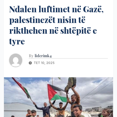
Ndalen luftimet në Gazë,
palestinezët nisin të
rikthehen në shtëpitë e
tyre
By
liderimk4
TET 10, 2025