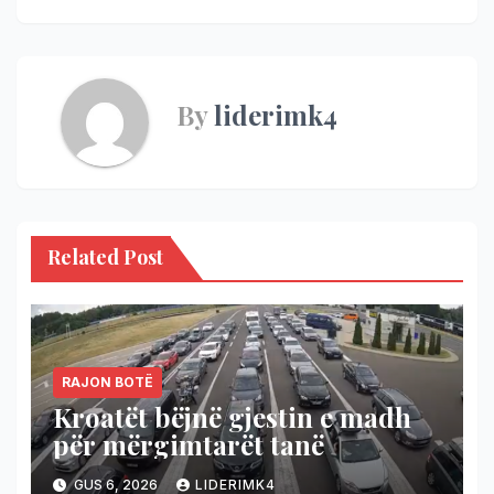
By
liderimk4
Related Post
RAJON BOTË
Kroatët bëjnë gjestin e madh
për mërgimtarët tanë
GUS 6, 2026
LIDERIMK4