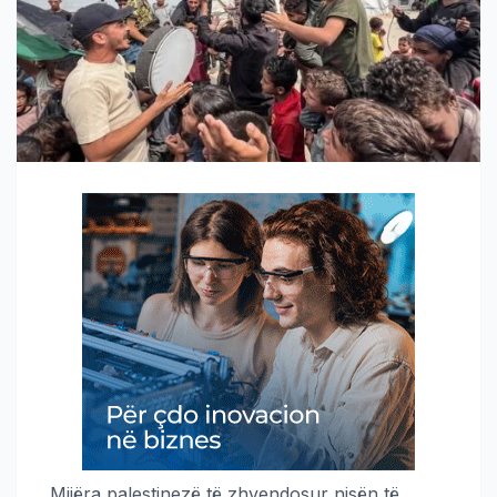
Mijëra palestinezë të zhvendosur nisën të