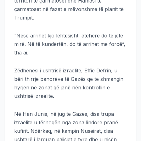
territori të çarmatoset dhe Hamasi të
çarmatoset në fazat e mëvonshme të planit të
Trumpit.
“Nëse arrihet kjo lehtësisht, atëherë do të jetë
mirë. Në të kundërtën, do të arrihet me forcë”,
tha ai.
Zëdhënësi i ushtrisë izraelite, Effie Defrin, u
bëri thirrje banorëve të Gazës që të shmangin
hyrjen në zonat që janë nën kontrollin e
ushtrisë izraelite.
Në Han Junis, në jug të Gazës, disa trupa
izraelite u tërhoqën nga zona lindore pranë
kufirit. Ndërkaq, në kampin Nuseirat, disa
ushtarë i larguan pajisjet e tyre dhe u nisën