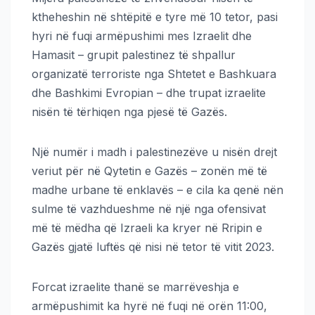
ktheheshin në shtëpitë e tyre më 10 tetor, pasi
hyri në fuqi armëpushimi mes Izraelit dhe
Hamasit – grupit palestinez të shpallur
organizatë terroriste nga Shtetet e Bashkuara
dhe Bashkimi Evropian – dhe trupat izraelite
nisën të tërhiqen nga pjesë të Gazës.
Një numër i madh i palestinezëve u nisën drejt
veriut për në Qytetin e Gazës – zonën më të
madhe urbane të enklavës – e cila ka qenë nën
sulme të vazhdueshme në një nga ofensivat
më të mëdha që Izraeli ka kryer në Rripin e
Gazës gjatë luftës që nisi në tetor të vitit 2023.
Forcat izraelite thanë se marrëveshja e
armëpushimit ka hyrë në fuqi në orën 11:00,