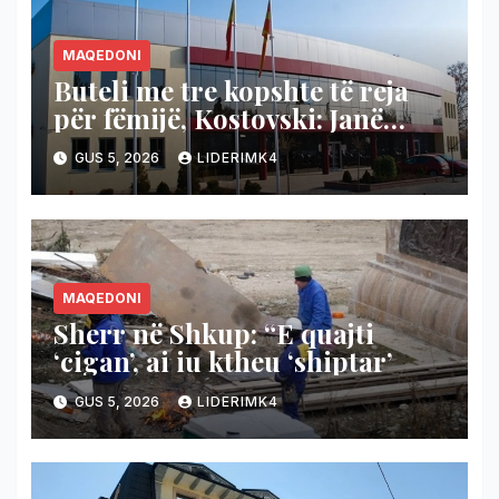
MAQEDONI
Buteli me tre kopshte të reja
për fëmijë, Kostovski: Janë
siguruar fondet edhe për
GUS 5, 2026
LIDERIMK4
kopshtin në Vizbeg
MAQEDONI
Sherr në Shkup: “E quajti
‘cigan’, ai iu ktheu ‘shiptar’
GUS 5, 2026
LIDERIMK4