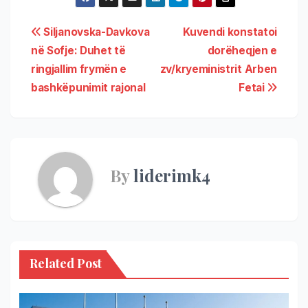
Siljanovska-Davkova
Kuvendi konstatoi
në Sofje: Duhet të
dorëheqjen e
ringjallim frymën e
zv/kryeministrit Arben
bashkëpunimit rajonal
Fetai
By
liderimk4
Related Post