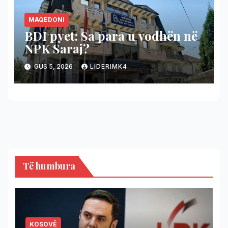
MAQEDONI
BDI pyet: Sa para u vodhën në
NPK Saraj?
GUS 5, 2026
LIDERIMK4
Të humbura
KOSOVË