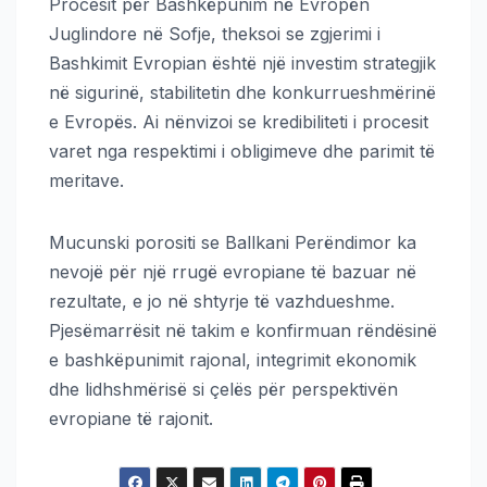
Procesit për Bashkëpunim në Evropën
Juglindore në Sofje, theksoi se zgjerimi i
Bashkimit Evropian është një investim strategjik
në sigurinë, stabilitetin dhe konkurrueshmërinë
e Evropës. Ai nënvizoi se kredibiliteti i procesit
varet nga respektimi i obligimeve dhe parimit të
meritave.
Mucunski porositi se Ballkani Perëndimor ka
nevojë për një rrugë evropiane të bazuar në
rezultate, e jo në shtyrje të vazhdueshme.
Pjesëmarrësit në takim e konfirmuan rëndësinë
e bashkëpunimit rajonal, integrimit ekonomik
dhe lidhshmërisë si çelës për perspektivën
evropiane të rajonit.