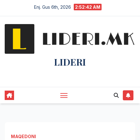
Enj. Gus 6th, 2026
2:52:43 AM
LIDERI
Lider në lajme, i pari në informim.
MAQEDONI