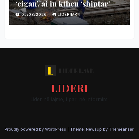
‘cigan’, ai iu ktheu ‘shiptar’
05/08/2026
LIDERIMK4
LIDERI
Lider në lajme, i pari në informim.
Proudly powered by WordPress
|
Theme: Newsup by
Themeansar
.