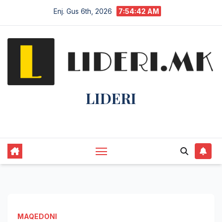
Enj. Gus 6th, 2026
7:54:43 AM
LIDERI
Lider në lajme, i pari në informim.
MAQEDONI