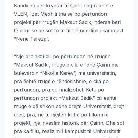
Kandidati për kryetar të Çairit nag radhët e
VLEN, Izet Mexhiti tha se po përfundon
projekti për rrugën Maksut Sadik, ndërsa bëri
të ditur se që sot to të fillojë ndërtimi i kampusit
“Nenë Tereza”.
“Një projekt i cili po përfundon në rrugën
“Maksut Sadik”, rrugë e cila e lidhë Çairin me
bulevardin “Nikolla Karev”, me universitetin,
pra është rrugë e rëndësishme, e cila po
përfundon, pra po finalizohet. Këtu po
përfundon projekti “Maksut Sadik” cili është
rrugë e që shkon edhe drejtë Universitetit, drejt
dijes, pra, në të njëjtën kohë po fillon një
projekt, një investim historik për Çairin. Dhe sot
pra ka fillu, realizimi i kampusit të Universitetit