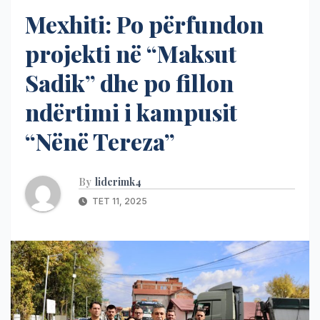
Mexhiti: Po përfundon
projekti në “Maksut
Sadik” dhe po fillon
ndërtimi i kampusit
“Nënë Tereza”
By
liderimk4
TET 11, 2025