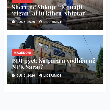
Sherr në Shkup: “E quajti
‘cigan’, ai iu ktheu ‘shiptar’
GUS 5, 2026
LIDERIMK4
MAQEDONI
BDI pyet: Sa para u vodhën në
NPK Saraj?
GUS 5, 2026
LIDERIMK4