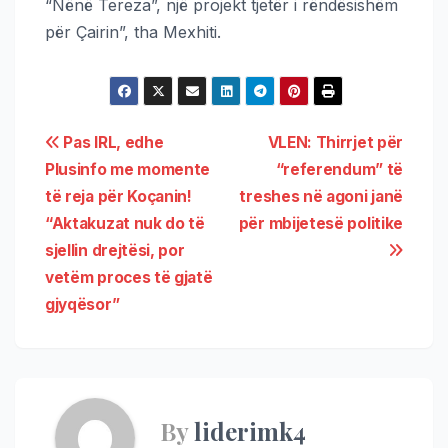
“Nënë Tereza”, një projekt tjetër i rëndësishëm
për Çairin”, tha Mexhiti.
Pas IRL, edhe
VLEN: Thirrjet për
Plusinfo me momente
“referendum” të
të reja për Koçanin!
treshes në agoni janë
“Aktakuzat nuk do të
për mbijetesë politike
sjellin drejtësi, por
vetëm proces të gjatë
gjyqësor”
By
liderimk4