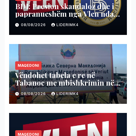
BDI: Presion skandaloz dhe i
papranueshëm nga Vlen ndaj
drejtësisë
08/08/2026
LIDERIMK4
MAQEDONI
Vëndohet tabela e re në
Tabanoc me mbishkrimin në
shqip
08/08/2026
LIDERIMK4
MAQEDONI