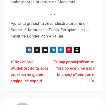
ambasadores britanike në Maqedoni.
"
"
Ajo ishte gjithashtu zëvendësdrejtoreshë e
Samitit të Komunitetit Politik Evropian, i cili u
mbajt në Londër vitin e kaluar.
Bekim Sali:
Trump paralajmëron se
Studentët do ta japin
”ora po ecën me hapa
provimin në gjuhën
të shpejtë” për Iranin
shqipe, së shpejti