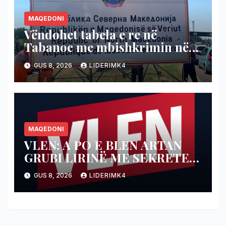
MAQEDONI
Vëndohet tabela e re në
Tabanoc me mbishkrimin në
shqip
GUS 8, 2026
LIDERIMK4
MAQEDONI
VLEN: A PO E BLEN ARTAN
GRUBI LIRINË ME SEKRETET
E BDI-SË?
GUS 8, 2026
LIDERIMK4