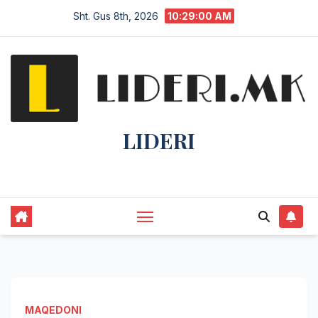
Sht. Gus 8th, 2026
10:29:00 AM
LIDERI
Lider në lajme, i pari në informim.
MAQEDONI