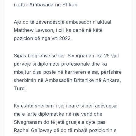
njoftoi Ambasada në Shkup.
Ajo do të zëvendësojë ambasadorin aktual
Matthew Lawson, i cili ka qenë në këtë
pozicion që nga viti 2022.
Sipas biografisë së saj, Sivagnanam ka 25 vjet
përvojë si diplomate profesionale dhe ka
mbajtur disa poste në karrierën e saj, përfshirë
shërbimin në Ambasadën Britanike në Ankara,
Turqi.
Ky është shërbimi i saj i parë si përfaqësuesja
më e lartë diplomatike në një vend dhe
Sivagnanam do të jetë gruaja e dytë pas
Rachel Galloway që do të mbajë pozicionin e