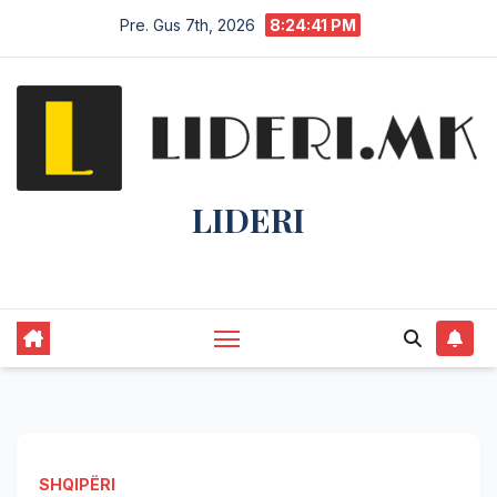
Pre. Gus 7th, 2026
8:24:42 PM
LIDERI
Lider në lajme, i pari në informim.
SHQIPËRI