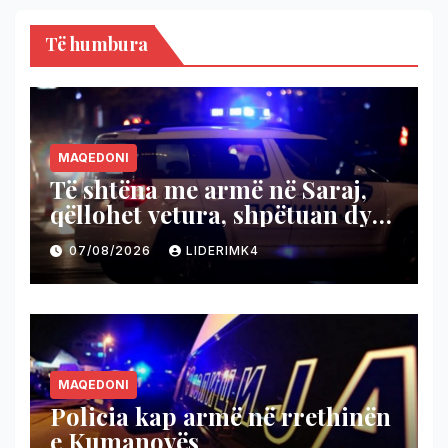
Të humbura
MAQEDONI
Të shtëna me armë në Saraj,
qëllohet vetura, shpëtuan dy
persona
07/08/2026
LIDERIMK4
MAQEDONI
Policia kap armë në rrethinën
e Kumanovës