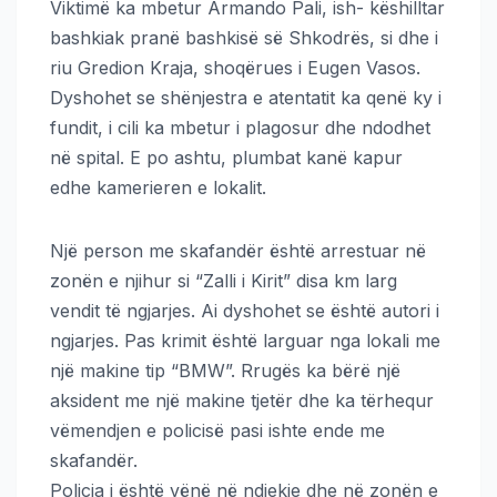
Viktimë ka mbetur Armando Pali, ish- këshilltar
bashkiak pranë bashkisë së Shkodrës, si dhe i
riu Gredion Kraja, shoqërues i Eugen Vasos.
Dyshohet se shënjestra e atentatit ka qenë ky i
fundit, i cili ka mbetur i plagosur dhe ndodhet
në spital. E po ashtu, plumbat kanë kapur
edhe kamerieren e lokalit.
Një person me skafandër është arrestuar në
zonën e njihur si “Zalli i Kirit” disa km larg
vendit të ngjarjes. Ai dyshohet se është autori i
ngjarjes. Pas krimit është larguar nga lokali me
një makine tip “BMW”. Rrugës ka bërë një
aksident me një makine tjetër dhe ka tërhequr
vëmendjen e policisë pasi ishte ende me
skafandër.
Policia i është vënë në ndjekje dhe në zonën e