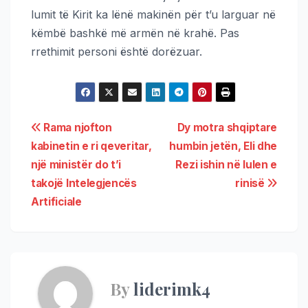
lumit të Kirit ka lënë makinën për t’u larguar në
këmbë bashkë më armën në krahë. Pas
rrethimit personi është dorëzuar.
Rama njofton
Dy motra shqiptare
kabinetin e ri qeveritar,
humbin jetën, Eli dhe
një ministër do t’i
Rezi ishin në lulen e
takojë Intelegjencës
rinisë
Artificiale
By
liderimk4