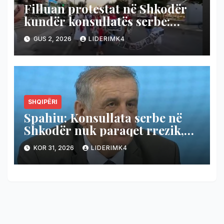
Filluan protestat në Shkodër
kundër konsullatës serbe:
Ende i kemi të freskëta plagët
GUS 2, 2026
LIDERIMK4
(Video)
SHQIPËRI
Spahiu: Konsullata serbe në
Shkodër nuk paraqet rrezik,
Shqipëria të hapë konsullatë
KOR 31, 2026
LIDERIMK4
edhe në Novi Pazar!