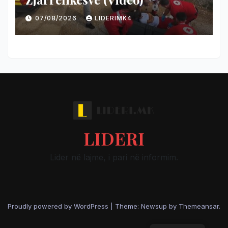
07/08/2026
LIDERIMK4
LIDERI
Lider në lajme, i pari në informim.
Proudly powered by WordPress
|
Theme: Newsup by
Themeansar
.