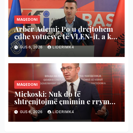
MAQEDONI
Arbër Ademi: Po u drejtohem
edhe votuesve të VLEN-it, a ka
shtet ligjor në Maqedoninë e
GUS 6, 2026
LIDERIMK4
Veriut apo s’ka fare?
MAQEDONI
Mickoski: Nuk do të
shtrenjtojmë çmimin e rrymës,
po bëjmë plan për ta liruar!
GUS 6, 2026
LIDERIMK4