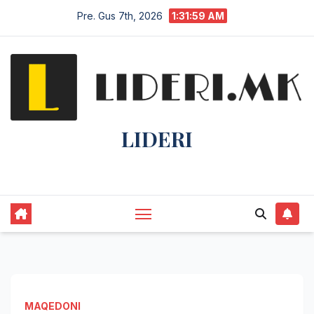
Pre. Gus 7th, 2026
1:31:59 AM
LIDERI
Lider në lajme, i pari në informim.
MAQEDONI