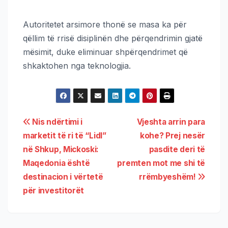
Autoritetet arsimore thonë se masa ka për
qëllim të rrisë disiplinën dhe përqendrimin gjatë
mësimit, duke eliminuar shpërqendrimet që
shkaktohen nga teknologjia.
Nis ndërtimi i
Vjeshta arrin para
marketit të ri të “Lidl”
kohe? Prej nesër
në Shkup, Mickoski:
pasdite deri të
Maqedonia është
premten mot me shi të
destinacion i vërtetë
rrëmbyeshëm!
për investitorët