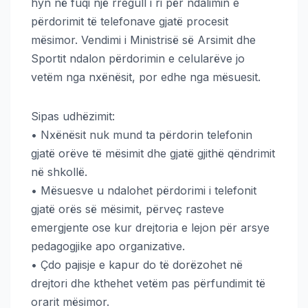
hyn në fuqi një rregull i ri për ndalimin e
përdorimit të telefonave gjatë procesit
mësimor. Vendimi i Ministrisë së Arsimit dhe
Sportit ndalon përdorimin e celularëve jo
vetëm nga nxënësit, por edhe nga mësuesit.
Sipas udhëzimit:
• Nxënësit nuk mund ta përdorin telefonin
gjatë orëve të mësimit dhe gjatë gjithë qëndrimit
në shkollë.
• Mësuesve u ndalohet përdorimi i telefonit
gjatë orës së mësimit, përveç rasteve
emergjente ose kur drejtoria e lejon për arsye
pedagogjike apo organizative.
• Çdo pajisje e kapur do të dorëzohet në
drejtori dhe kthehet vetëm pas përfundimit të
orarit mësimor.