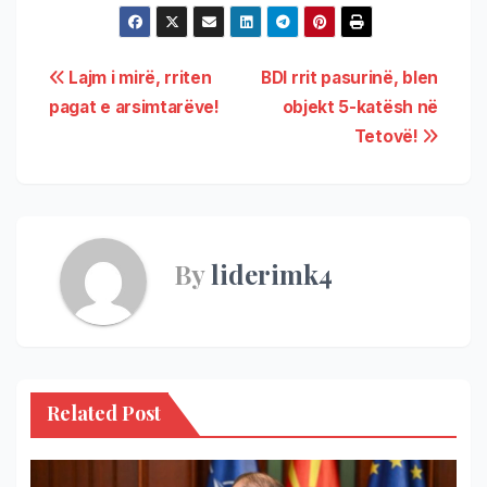
Lajm i mirë, rriten
BDI rrit pasurinë, blen
pagat e arsimtarëve!
objekt 5-katësh në
Tetovë!
By
liderimk4
Related Post