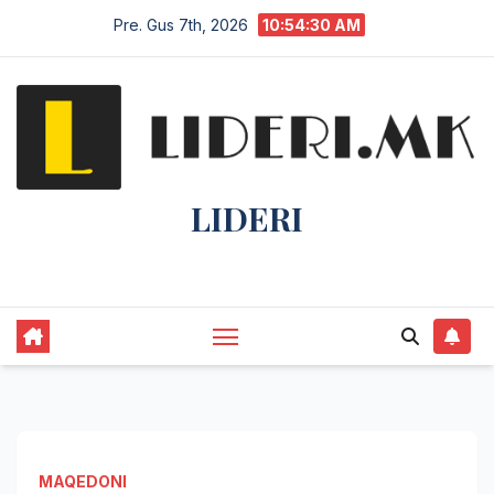
Pre. Gus 7th, 2026
10:54:30 AM
LIDERI
Lider në lajme, i pari në informim.
MAQEDONI