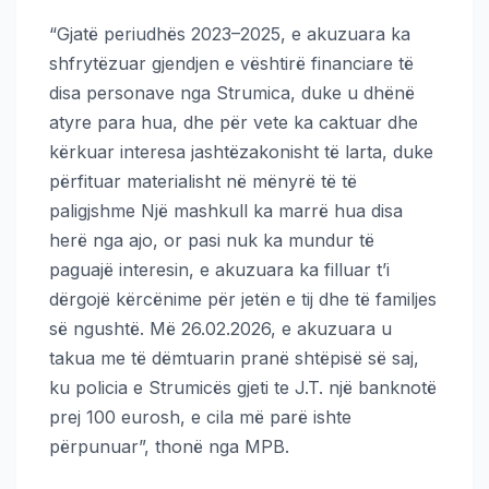
“Gjatë periudhës 2023–2025, e akuzuara ka
shfrytëzuar gjendjen e vështirë financiare të
disa personave nga Strumica, duke u dhënë
atyre para hua, dhe për vete ka caktuar dhe
kërkuar interesa jashtëzakonisht të larta, duke
përfituar materialisht në mënyrë të të
paligjshme Një mashkull ka marrë hua disa
herë nga ajo, or pasi nuk ka mundur të
paguajë interesin, e akuzuara ka filluar t’i
dërgojë kërcënime për jetën e tij dhe të familjes
së ngushtë. Më 26.02.2026, e akuzuara u
takua me të dëmtuarin pranë shtëpisë së saj,
ku policia e Strumicës gjeti te J.T. një banknotë
prej 100 eurosh, e cila më parë ishte
përpunuar”, thonë nga MPB.