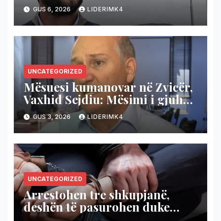
teproni!
GUS 6, 2026
LIDERIMK4
UNCATEGORIZED
Mësuesi kumanovar në Zvicër,
Vaxhid Sejdiu: Mësimi i gjuhës
shqipe në diasporë është
GUS 3, 2026
LIDERIMK4
obligim moral e kombëtar
(Video)
UNCATEGORIZED
Arrestohen tre shkupjanë,
deshën të pasurohen duke
keqpërdorë dokumente të