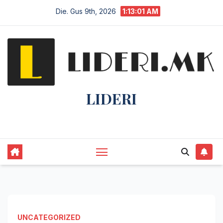
Die. Gus 9th, 2026
1:13:02 AM
LIDERI
Lider në lajme, i pari në informim.
UNCATEGORIZED