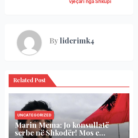
vjeçari nga Shkupi
By
liderimk4
Related Post
UNCATEGORIZED
Marin Mema: Jo konsullatë
serbe në Shkodër! Mos e