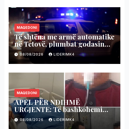
MAQEDONI
Të shtëna me armë automatike
në Tetovë, plumbat godasin
shtëpinë dhe veturën e një 48-
08/08/2026
LIDERIMK4
vjeçari
MAQEDONI
APEL PËR NDIHMË
URGJENTE: Të bashkohemi
për shpëtimin e veteranit
08/08/2026
LIDERIMK4
kumanovar të dy luftërave