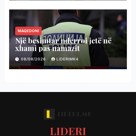
MAQEDONI
Një besimtar nderroi jetë në
xhami pas namazit
08/08/2026
LIDERIMK4
LIDERI