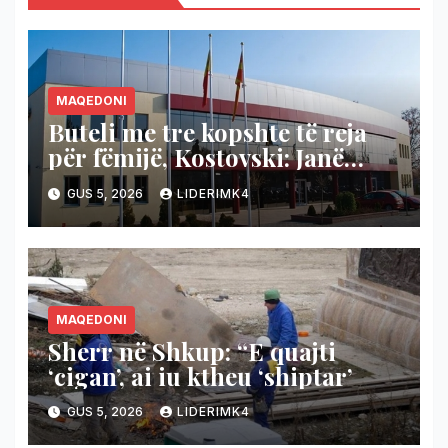
MAQEDONI
Buteli me tre kopshte të reja
për fëmijë, Kostovski: Janë
siguruar fondet edhe për
GUS 5, 2026
LIDERIMK4
kopshtin në Vizbeg
MAQEDONI
Sherr në Shkup: “E quajti
‘cigan’, ai iu ktheu ‘shiptar’
GUS 5, 2026
LIDERIMK4