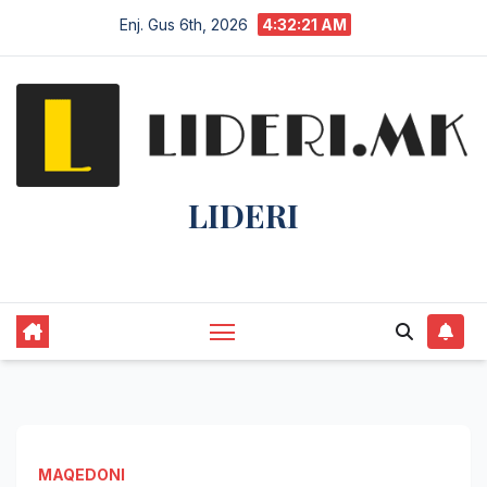
Enj. Gus 6th, 2026
4:32:21 AM
LIDERI
Lider në lajme, i pari në informim.
MAQEDONI