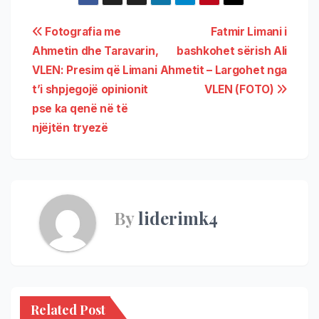
Fotografia me
Fatmir Limani i
Ahmetin dhe Taravarin,
bashkohet sërish Ali
VLEN: Presim që Limani
Ahmetit – Largohet nga
t’i shpjegojë opinionit
VLEN (FOTO)
pse ka qenë në të
njëjtën tryezë
By
liderimk4
Related Post