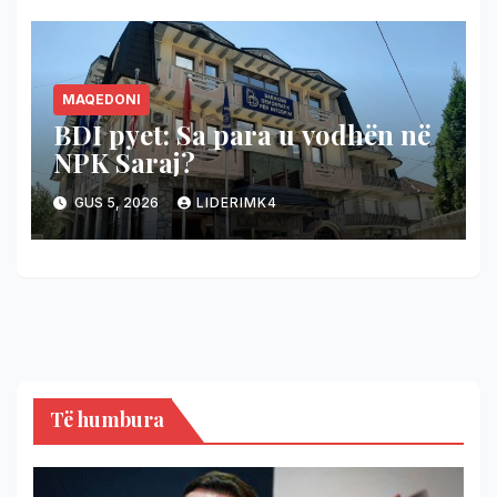
MAQEDONI
BDI pyet: Sa para u vodhën në
NPK Saraj?
GUS 5, 2026
LIDERIMK4
Të humbura