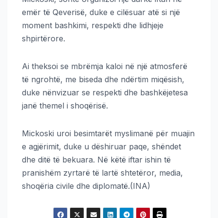
emër të Qeverisë, duke e cilësuar atë si një
moment bashkimi, respekti dhe lidhjeje
shpirtërore.
Ai theksoi se mbrëmja kaloi në një atmosferë
të ngrohtë, me biseda dhe ndërtim miqësish,
duke nënvizuar se respekti dhe bashkëjetesa
janë themel i shoqërisë.
Mickoski uroi besimtarët myslimanë për muajin
e agjërimit, duke u dëshiruar paqe, shëndet
dhe ditë të bekuara. Në këtë iftar ishin të
pranishëm zyrtarë të lartë shtetëror, media,
shoqëria civile dhe diplomatë.(INA)