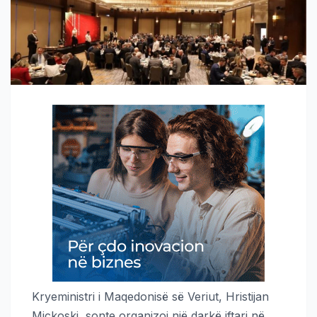
Kryeministri i Maqedonisë së Veriut, Hristijan
Mickoski, sonte organizoi një darkë iftari në