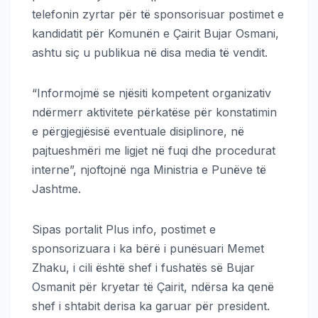
telefonin zyrtar për të sponsorisuar postimet e
kandidatit për Komunën e Çairit Bujar Osmani,
ashtu siç u publikua në disa media të vendit.
“Informojmë se njësiti kompetent organizativ
ndërmerr aktivitete përkatëse për konstatimin
e përgjegjësisë eventuale disiplinore, në
pajtueshmëri me ligjet në fuqi dhe procedurat
interne”, njoftojnë nga Ministria e Punëve të
Jashtme.
Sipas portalit Plus info, postimet e
sponsorizuara i ka bërë i punësuari Memet
Zhaku, i cili është shef i fushatës së Bujar
Osmanit për kryetar të Çairit, ndërsa ka qenë
shef i shtabit derisa ka garuar për president.