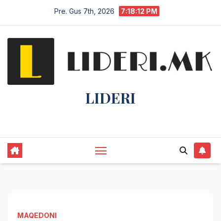
Pre. Gus 7th, 2026
7:18:13 PM
LIDERI
Lider në lajme, i pari në informim.
MAQEDONI