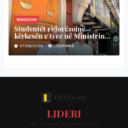
MAQEDONI
Studentët ridorëzojnë
kërkesën e tyre në Ministrinë e
Drejtësisë
07/08/2026
LIDERIMK4
LIDERI
Lider në lajme, i pari në informim.