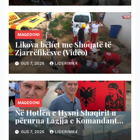
Ropotovë
MAQEDONI
Likova bëhet me Shoqatë të
Zjarrëfikësve (Video)
GUS 7, 2026
LIDERIMK4
MAQEDONI
Në Hotlën e Hysni Shaqirit u
përurua Lagjja e Komandant
Teli-t
GUS 7, 2026
LIDERIMK4