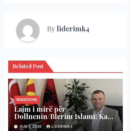
By
liderimk4
Related Post
MAQEDONI
Lajm i mirë për
Dollnenin/Blerim Islami: Ka
nisur projekti i shumëpritur
GUS 7, 2026
LIDERIMK4
për rrugën Cërnilishtë–