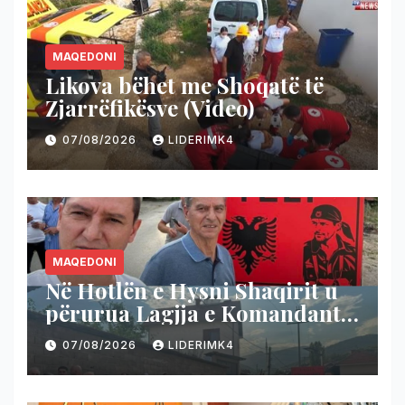
MAQEDONI
Likova bëhet me Shoqatë të
Zjarrëfikësve (Video)
07/08/2026
LIDERIMK4
MAQEDONI
Në Hotlën e Hysni Shaqirit u
përurua Lagjja e Komandant
Teli-t
07/08/2026
LIDERIMK4