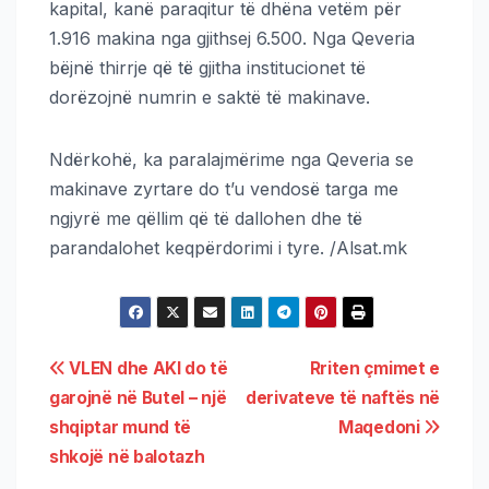
kapital, kanë paraqitur të dhëna vetëm për
1.916 makina nga gjithsej 6.500. Nga Qeveria
bëjnë thirrje që të gjitha institucionet të
dorëzojnë numrin e saktë të makinave.
Ndërkohë, ka paralajmërime nga Qeveria se
makinave zyrtare do t’u vendosë targa me
ngjyrë me qëllim që të dallohen dhe të
parandalohet keqpërdorimi i tyre. /Alsat.mk
VLEN dhe AKI do të
Rriten çmimet e
garojnë në Butel – një
derivateve të naftës në
shqiptar mund të
Maqedoni
shkojë në balotazh