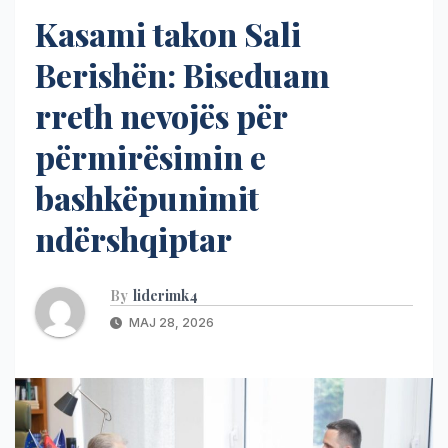
Kasami takon Sali
Berishën: Biseduam
rreth nevojës për
përmirësimin e
bashkëpunimit
ndërshqiptar
By
liderimk4
MAJ 28, 2026