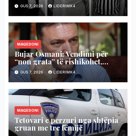
Gjermani
GUS 7, 2026
LIDERIMK4
MAQEDONI
Bujar Osmani: Vendimi për
“non grata” të rishikohet,
Shqipëria të mbetet derë e
GUS 7, 2026
LIDERIMK4
hapur për shqiptarët
MAQEDONI
Tetovari e perzuri nga shtëpia
gruan me tre fëmijë