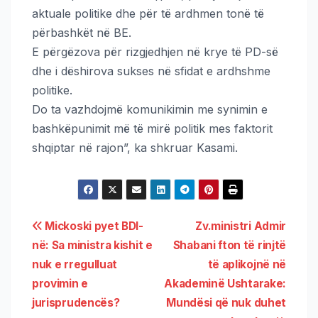
aktuale politike dhe për të ardhmen tonë të
përbashkët në BE.
E përgëzova për rizgjedhjen në krye të PD-së
dhe i dëshirova sukses në sfidat e ardhshme
politike.
Do ta vazhdojmë komunikimin me synimin e
bashkëpunimit më të mirë politik mes faktorit
shqiptar në rajon”, ka shkruar Kasami.
Mickoski pyet BDI-
Zv.ministri Admir
në: Sa ministra kishit e
Shabani fton të rinjtë
nuk e rregulluat
të aplikojnë në
provimin e
Akademinë Ushtarake:
jurisprudencës?
Mundësi që nuk duhet