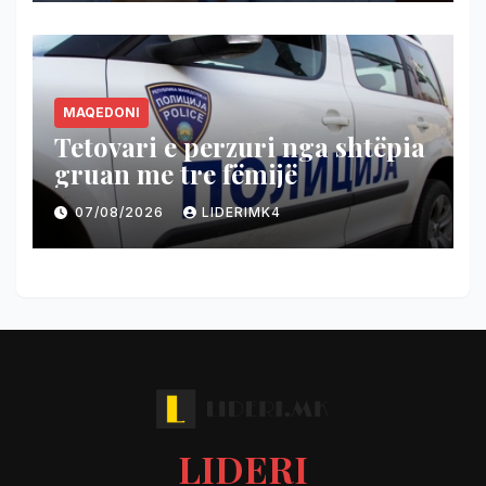
MAQEDONI
Tetovari e perzuri nga shtëpia
gruan me tre fëmijë
07/08/2026
LIDERIMK4
LIDERI