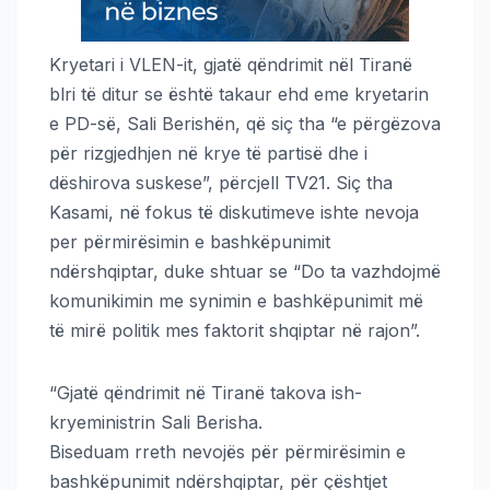
Kryetari i VLEN-it, gjatë qëndrimit nël Tiranë
blri të ditur se është takaur ehd eme kryetarin
e PD-së, Sali Berishën, që siç tha “e përgëzova
për rizgjedhjen në krye të partisë dhe i
dëshirova suskese”, përcjell TV21. Siç tha
Kasami, në fokus të diskutimeve ishte nevoja
per përmirësimin e bashkëpunimit
ndërshqiptar, duke shtuar se “Do ta vazhdojmë
komunikimin me synimin e bashkëpunimit më
të mirë politik mes faktorit shqiptar në rajon”.
“Gjatë qëndrimit në Tiranë takova ish-
kryeministrin Sali Berisha.
Biseduam rreth nevojës për përmirësimin e
bashkëpunimit ndërshqiptar, për çështjet