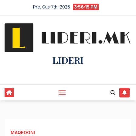
Pre. Gus 7th, 2026
3:56:15 PM
LIDERI
Lider në lajme, i pari në informim.
MAQEDONI