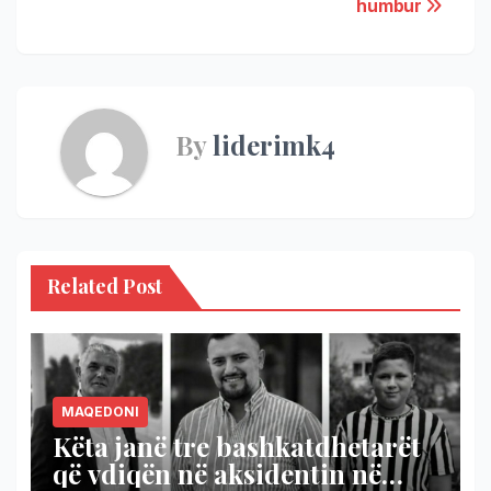
humbur
By
liderimk4
Related Post
MAQEDONI
Këta janë tre bashkatdhetarët
që vdiqën në aksidentin në