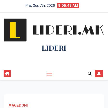
Pre. Gus 7th, 2026
9:05:44 AM
LIDERI
Lider në lajme, i pari në informim.
MAQEDONI