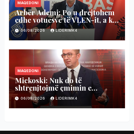
MAQEDONI
Arbër Ademi: Po u drejtohem
edhe votuesve të VLEN-it, a ka
shtet ligjor në Maqedoninë e
06/08/2026
LIDERIMK4
Veriut apo s’ka fare?
MAQEDONI
Mickoski: Nuk do të
shtrenjtojmë çmimin e
rrymës, po bëjmë plan për ta
06/08/2026
LIDERIMK4
liruar!