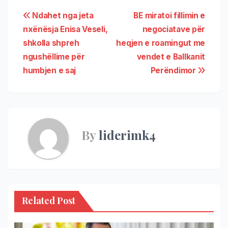
Ndahet nga jeta
BE miratoi fillimin e
nxënësja Enisa Veseli,
negociatave për
shkolla shpreh
heqjen e roamingut me
ngushëllime për
vendet e Ballkanit
humbjen e saj
Perëndimor
By
liderimk4
Related Post