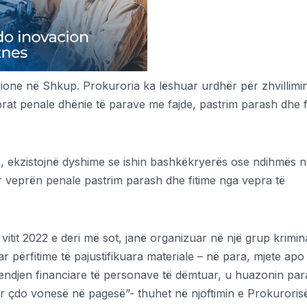
acione në Shkup. Prokuroria ka lëshuar urdhër për zhvillimi
rat penale dhënie të parave me fajde, pastrim parash dhe f
e, ekzistojnë dyshime se ishin bashkëkryerës ose ndihmës 
r veprën penale pastrim parash dhe fitime nga vepra të
i vitit 2022 e deri më sot, janë organizuar në një grup krimin
 përfitime të pajustifikuara materiale – në para, mjete apo
jendjen financiare të personave të dëmtuar, u huazonin pa
 për çdo vonesë në pagesë”- thuhet në njoftimin e Prokuroris