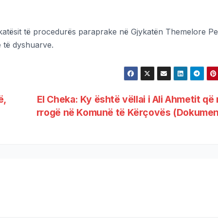
gjykatësit të procedurës paraprake në Gjykatën Themelore P
ë të dyshuarve.
ë,
El Cheka: Ky është vëllai i Ali Ahmetit që
rrogë në Komunë të Kërçovës (Dokume