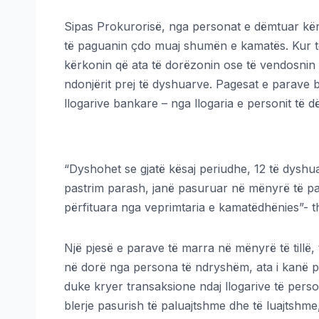
Sipas Prokurorisë, nga personat e dëmtuar kërk
të paguanin çdo muaj shumën e kamatës. Kur të 
kërkonin që ata të dorëzonin ose të vendosnin 
ndonjërit prej të dyshuarve. Pagesat e parave 
llogarive bankare – nga llogaria e personit të d
“Dyshohet se gjatë kësaj periudhe, 12 të dyshuar
pastrim parash, janë pasuruar në mënyrë të pa
përfituara nga veprimtaria e kamatëdhënies”- 
Një pjesë e parave të marra në mënyrë të tillë, 
në dorë nga persona të ndryshëm, ata i kanë pë
duke kryer transaksione ndaj llogarive të perso
blerje pasurish të paluajtshme dhe të luajtshme