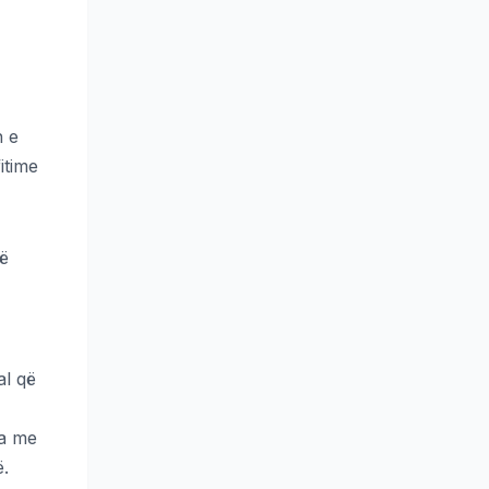
n e
itime
në
al që
ra me
ë.