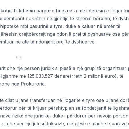
ohej t’i kthenin paratë e huazuara me interesin e llogaritu
dëmtuarit nuk ishin në gjendje të kthenin borxhin, të dysh
hipotekë mbi pasurinë e tyre, duke e kaluar në emër të
bëheshin drejtpërdrejt nga ndonjë prej të dyshuarve ose pë
ëmtuar në atë të ndonjërit prej të dyshuarve.
"
"
it dhe një person juridik si pjesë e një grupi të organizuar 
ligjshme me 125.033.527 denarë(rreth 2 milionë euro), të
thonë nga Prokuroria.
të cilat u janë transferuar në llogaritë e tyre ose u janë do
rdorur për të krijuar përshtypjen se fondet janë të ligjshm
nave fizikë dhe juridikë, duke i përdorur për nevoja person
, si dhe për një jetesë luksoze, një pjesë e madhe e parave