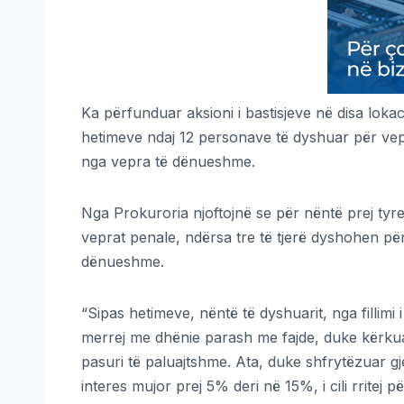
Ka përfunduar aksioni i bastisjeve në disa lok
hetimeve ndaj 12 personave të dyshuar për vep
nga vepra të dënueshme.
Nga Prokuroria njoftojnë se për nëntë prej tyr
veprat penale, ndërsa tre të tjerë dyshohen pë
dënueshme.
“Sipas hetimeve, nëntë të dyshuarit, nga fillimi 
merrej me dhënie parash me fajde, duke kërkuar
pasuri të paluajtshme. Ata, duke shfrytëzuar g
interes mujor prej 5% deri në 15%, i cili rritej