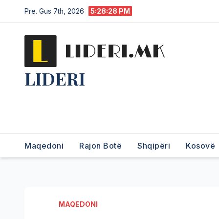
Pre. Gus 7th, 2026
5:28:29 PM
LIDERI
Lider në lajme, i pari në
informim.
Maqedoni
Rajon Botë
Shqipëri
Kosovë
MAQEDONI