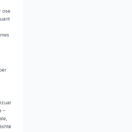
r ose
uarit
rmes
për
rëzuar
e –
ale,
 është