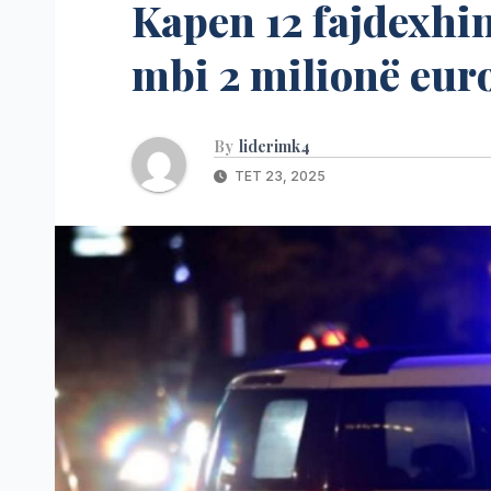
Kapen 12 fajdexhi
mbi 2 milionë eur
By
liderimk4
TET 23, 2025