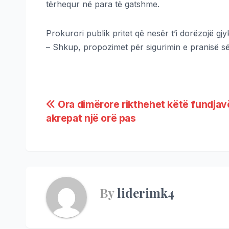
tërhequr në para të gatshme.
Prokurori publik pritet që nesër t’i dorëzojë 
– Shkup, propozimet për sigurimin e pranisë s
Ora dimërore rikthehet këtë fundjav
akrepat një orë pas
By
liderimk4