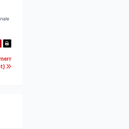
enale
 merr
nt)