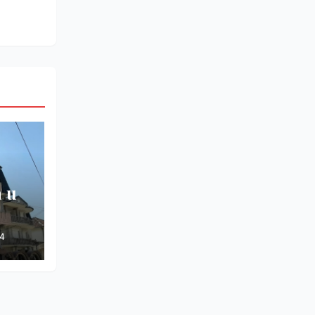
a u
4