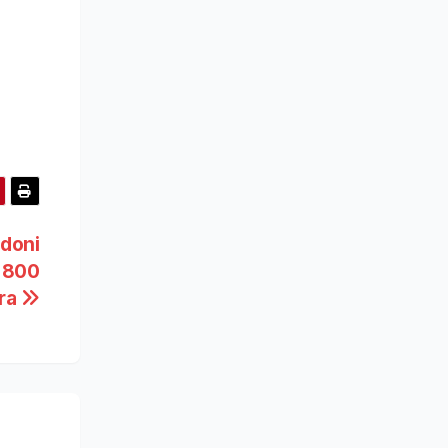
edoni
i 800
tra