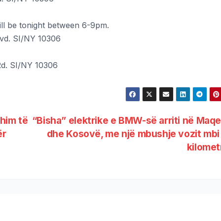
will be tonight between 6-9pm.
lvd. SI/NY 10306
d. SI/NY 10306
him të
“Bisha” elektrike e BMW-së arriti në Maq
ër
dhe Kosovë, me një mbushje vozit mb
kilome