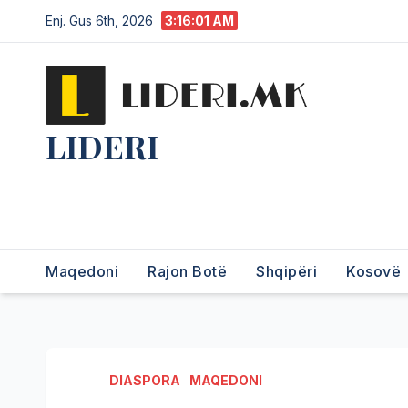
Enj. Gus 6th, 2026
3:16:03 AM
LIDERI
Lider në lajme, i pari në
informim.
Maqedoni
Rajon Botë
Shqipëri
Kosovë
DIASPORA
MAQEDONI