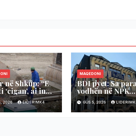
ONI
MAQEDONI
r në Shkup: “E
BDI pyet: Sa par
i ‘cigan’, ai iu
vodhën në NPK
u ‘shiptar’
Saraj?
, 2026
LIDERIMK4
GUS 5, 2026
LIDERIMK