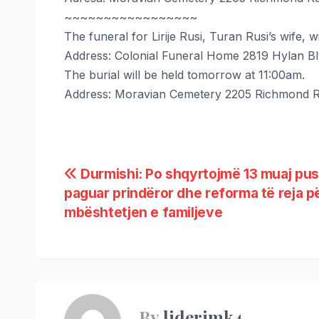
~~~~~~~~~~~~~~~~~
The funeral for Lirije Rusi, Turan Rusi’s wife, 
Address: Colonial Funeral Home 2819 Hylan B
The burial will be held tomorrow at 11:00am.
Address: Moravian Cemetery 2205 Richmond R
Durmishi: Po shqyrtojmë 13 muaj pus
paguar prindëror dhe reforma të reja p
mbështetjen e familjeve
By
liderimk4