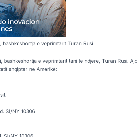
i, bashkëshortja e veprimtarit Turan Rusi
i, bashkëshortja e veprimtarit tani të ndjerë, Turan Rusi. Aj
etit shqiptar në Amerikë:
it.
vd. SI/NY 10306
. SI/NY 10306