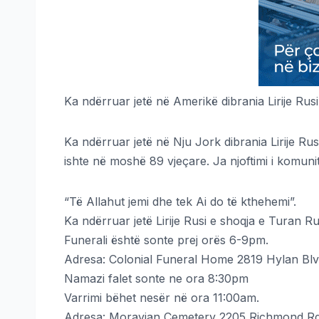
Ka ndërruar jetë në Amerikë dibrania Lirije Rus
Ka ndërruar jetë në Nju Jork dibrania Lirije Rus
ishte në moshë 89 vjeçare. Ja njoftimi i komunit
“Të Allahut jemi dhe tek Ai do të kthehemi”.
Ka ndërruar jetë Lirije Rusi e shoqja e Turan Rus
Funerali është sonte prej orës 6-9pm.
Adresa: Colonial Funeral Home 2819 Hylan Bl
Namazi falet sonte ne ora 8:30pm
Varrimi bëhet nesër në ora 11:00am.
Adresa: Moravian Cemetery 2205 Richmond Rd