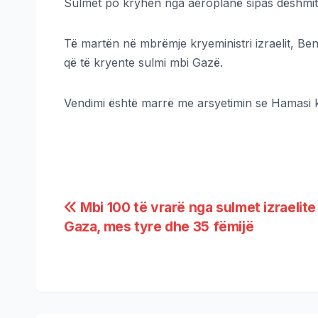
Sulmet po kryhen nga aeroplanë sipas dëshmit
Të martën në mbrëmje kryeministri izraelit, Be
që të kryente sulmi mbi Gazë.
Vendimi është marrë me arsyetimin se Hamasi ka
Mbi 100 të vrarë nga sulmet izraelite
Gaza, mes tyre dhe 35 fëmijë