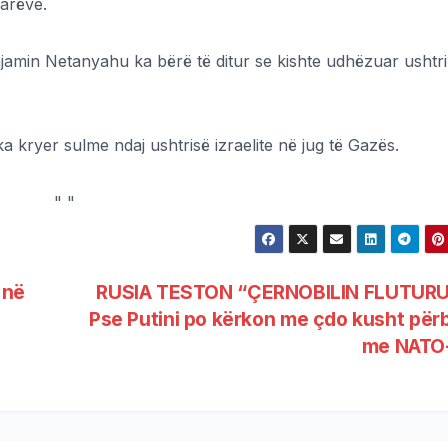
arëve.
njamin Netanyahu ka bërë të ditur se kishte udhëzuar ushtr
 kryer sulme ndaj ushtrisë izraelite në jug të Gazës.
"
"
 në
RUSIA TESTON “ÇERNOBILIN FLUTURU
Pse Putini po kërkon me çdo kusht përb
me NATO