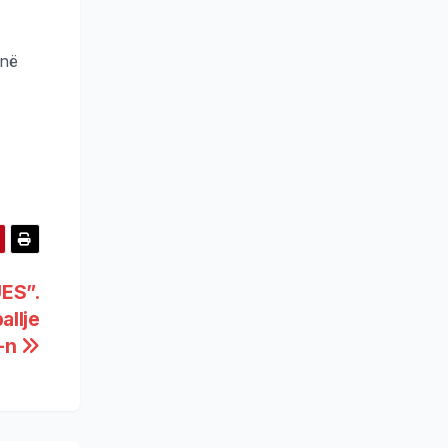
inë
ES”.
allje
-n