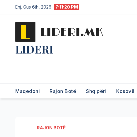
Enj. Gus 6th, 2026
7:11:20 PM
LIDERI
Lider në lajme, i pari në
informim.
Maqedoni
Rajon Botë
Shqipëri
Kosovë
RAJON BOTË