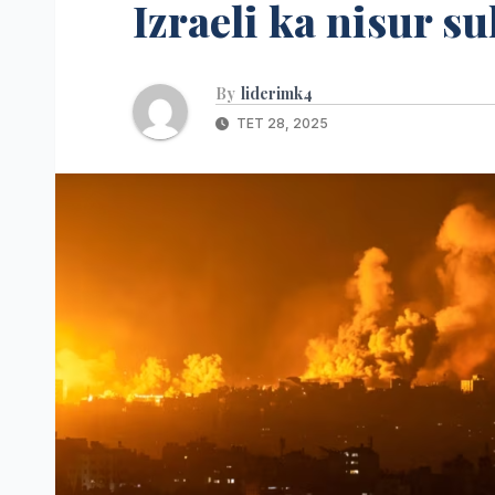
Izraeli ka nisur s
By
liderimk4
TET 28, 2025