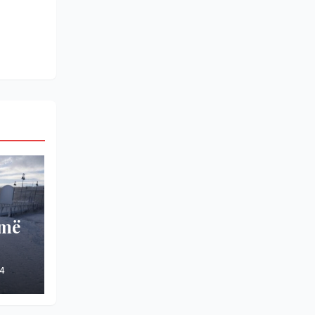
umë
4