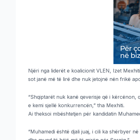
Njëri nga liderët e koalicionit VLEN, Izet Mexhit
sot janë më të lirë dhe nuk jetojnë nën frikë a
“Shqiptarët nuk kanë qeverisje që i kërcënon, 
e kemi sjellë konkurrencën,” tha Mexhiti.
Ai theksoi mbështetjen për kandidatin Muhamed 
“Muhamedi është djali juaj, i cili ka shërbyer 
dhe mund të bëjë më të mirën për Sarajin.”