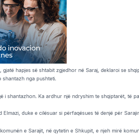
i, gjatë hapjes së shtabit zgjedhor në Saraj, deklaroi se shqi
po shantazh nga pushteti.
që i shantazhon. Ka ardhur një ndryshim te shqiptarët, të p
Elmazi, duke e cilësuar si përfaqësues të denjë për Saraji
në komunën e Sarajit, në qytetin e Shkupit, e njeh mirë komu