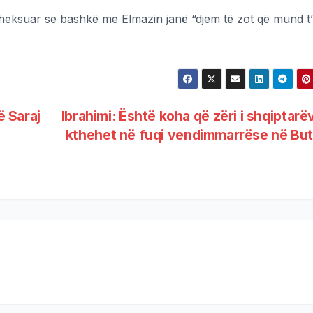
eksuar se bashkë me Elmazin janë “djem të zot që mund t’
ë Saraj
Ibrahimi: Është koha që zëri i shqiptarë
kthehet në fuqi vendimmarrëse në Bu