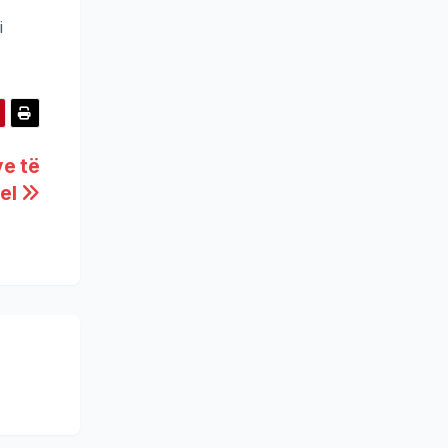
i
ve të
tel