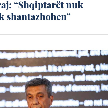
raj: “Shqiptarët nuk
uk shantazhohen”