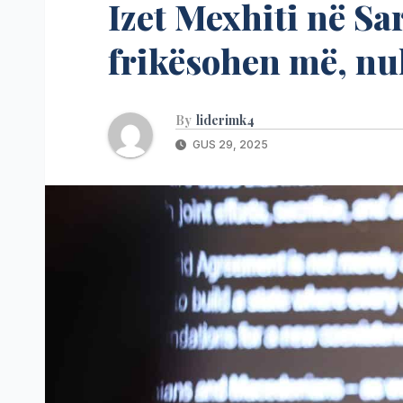
Izet Mexhiti në Sa
frikësohen më, n
By
liderimk4
GUS 29, 2025