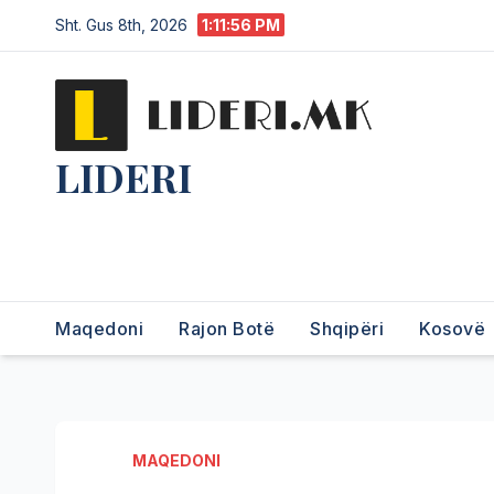
Sht. Gus 8th, 2026
1:11:57 PM
LIDERI
Lider në lajme, i pari në
informim.
Maqedoni
Rajon Botë
Shqipëri
Kosovë
MAQEDONI