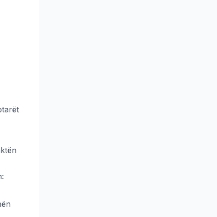
ptarët
aktën
n:
nën