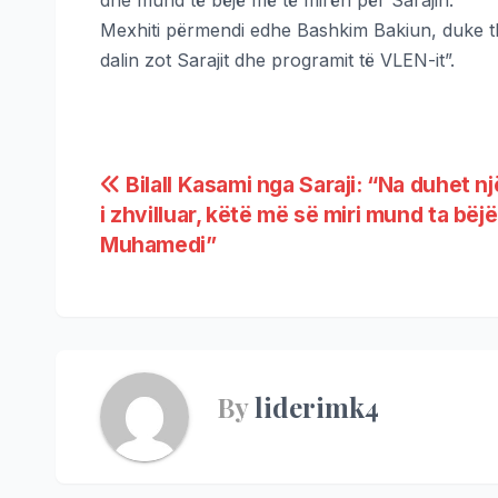
Mexhiti përmendi edhe Bashkim Bakiun, duke th
dalin zot Sarajit dhe programit të VLEN-it”.
Bilall Kasami nga Saraji: “Na duhet nj
i zhvilluar, këtë më së miri mund ta bëjë
Muhamedi”
By
liderimk4