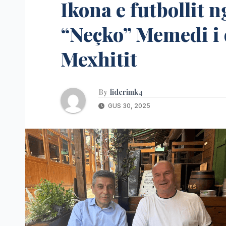
Ikona e futbollit 
“Neçko” Memedi i d
Mexhitit
By
liderimk4
GUS 30, 2025