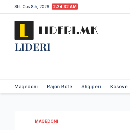
Sht. Gus 8th, 2026
2:24:33 AM
LIDERI
Lider në lajme, i pari në
informim.
Maqedoni
Rajon Botë
Shqipëri
Kosovë
MAQEDONI