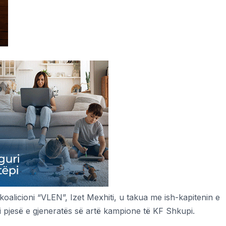
koalicioni “VLEN”, Izet Mexhiti, u takua me ish-kapitenin e
i pjesë e gjeneratës së artë kampione të KF Shkupi.