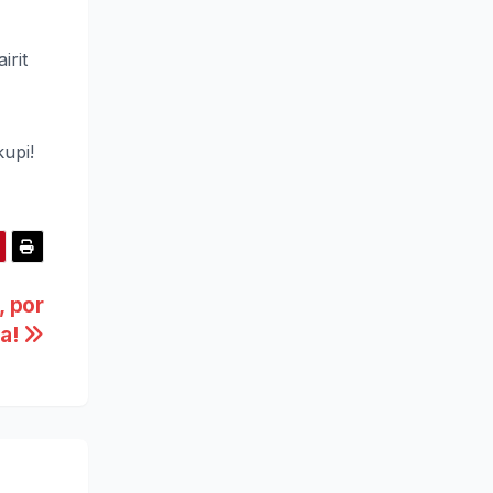
irit
upi!
, por
ua!