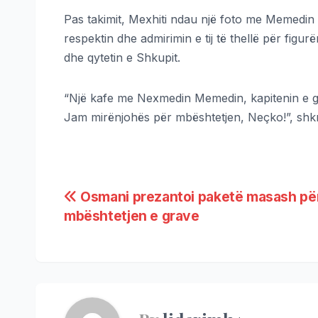
Pas takimit, Mexhiti ndau një foto me Memedin
respektin dhe admirimin e tij të thellë për figur
dhe qytetin e Shkupit.
“Një kafe me Nexmedin Memedin, kapitenin e gj
Jam mirënjohës për mbështetjen, Neçko!”, shkr
Osmani prezantoi paketë masash pë
mbështetjen e grave