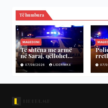
Të humbura
MAQEDONI
MAQE
Të shtëna me armë
Poli
në Saraj, qëllohet
rret
vetura, shpëtuan dy
Kum
07/08/2026
LIDERIMK4
07/
persona