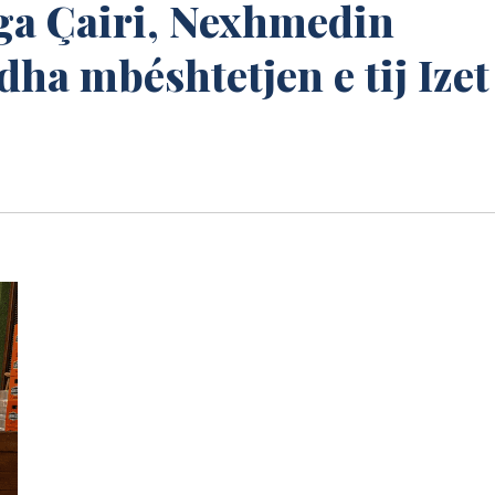
nga Çairi, Nexhmedin
ha mbéshtetjen e tij Izet