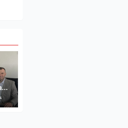
m
4
të–