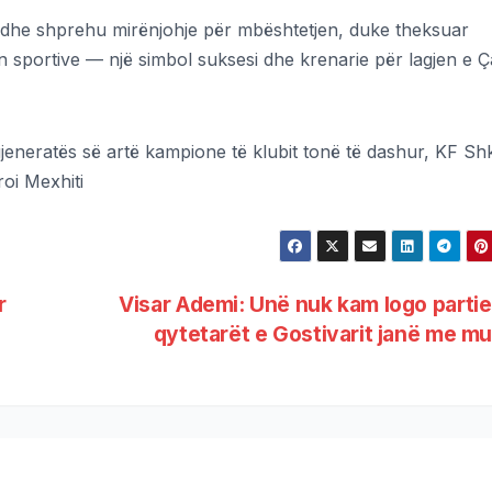
 dhe shprehu mirënjohje për mbështetjen, duke theksuar
ën sportive — një simbol suksesi dhe krenarie për lagjen e Ça
eneratës së artë kampione të klubit tonë të dashur, KF Shk
oi Mexhiti
r
Visar Ademi: Unë nuk kam logo partie
qytetarët e Gostivarit janë me m