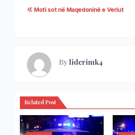
Moti sot në Maqedoninë e Veriut
By
liderimk4
Related Post