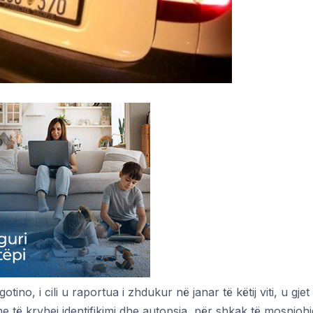
otino, i cili u raportua i zhdukur në janar të këtij viti, u gje
me të kryhej identifikimi dhe autopsia, për shkak të mosnjohj