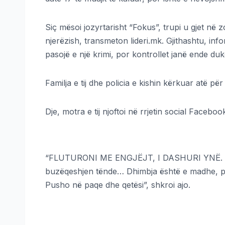
Siç mësoi jozyrtarisht “Fokus”, trupi u gjet në
njerëzish, transmeton lideri.mk. Gjithashtu, inf
pasojë e një krimi, por kontrollet janë ende du
Familja e tij dhe policia e kishin kërkuar atë për
Dje, motra e tij njoftoi në rrjetin social Facebook 
“FLUTURONI ME ENGJËJT, I DASHURI YNË. Zemr
buzëqeshjen tënde… Dhimbja është e madhe, por
Pusho në paqe dhe qetësi”, shkroi ajo.