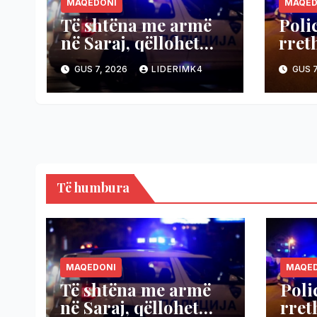
MAQEDONI
MAQED
Të shtëna me armë
Poli
në Saraj, qëllohet
rret
vetura, shpëtuan dy
Kum
GUS 7, 2026
LIDERIMK4
GUS 7
persona
Të humbura
MAQEDONI
MAQE
Të shtëna me armë
Poli
në Saraj, qëllohet
rret