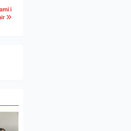
ami i
air