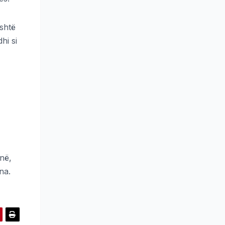
eshtë
hi si
në,
na.