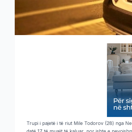
Trupi i pajetë i të riut Mile Todorov (28) nga Neg
datë 17 të muajit të kaluar, por ishte e nevojsh