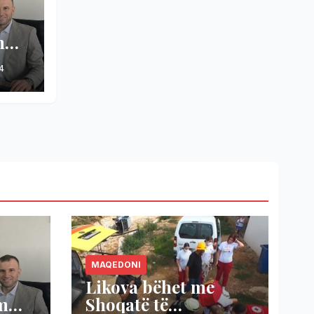
m
4
të–
MAQEDONI
Likova bëhet me
m
Shoqatë të