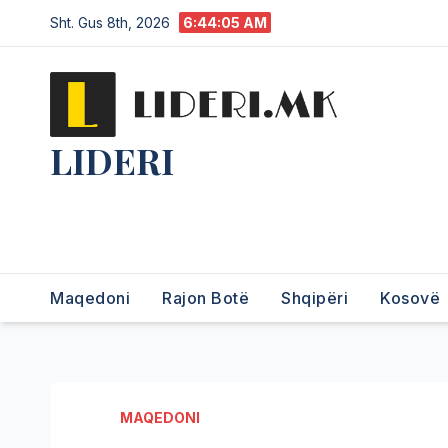
Sht. Gus 8th, 2026
6:44:06 AM
LIDERI
Lider në lajme, i pari në
informim.
Maqedoni
Rajon Botë
Shqipëri
Kosovë
MAQEDONI