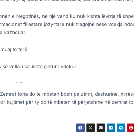
 zonën e Negotinës, në një vend ku nuk kishte lëvizje të shp
ormacionet fillestare jozyrtare nuk tregojnë nëse vdekja ndod
ke vazhduar.
 muaj të tërë.
se vëllai i saj ishte gjetur i vdekur.
"
"
at tona do të mbeten bosh pa zërin, dashurinë, mirësi
 kujtimet për ty do të mbeten të përjetshme në zemrat to