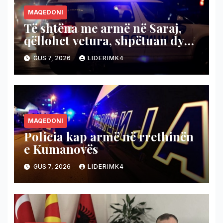
MAQEDONI
Të shtëna me armë në Saraj,
qëllohet vetura, shpëtuan dy
persona
GUS 7, 2026
LIDERIMK4
MAQEDONI
Policia kap armë në rrethinën
e Kumanovës
GUS 7, 2026
LIDERIMK4