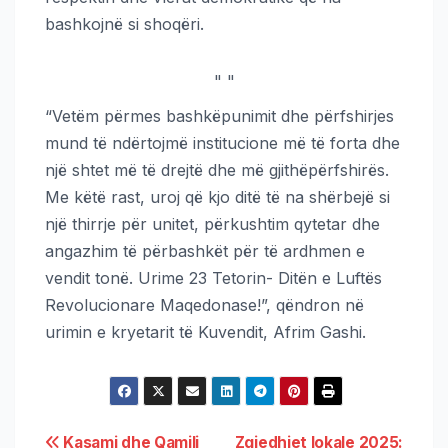
bashkojnë si shoqëri.
"
"
“Vetëm përmes bashkëpunimit dhe përfshirjes
mund të ndërtojmë institucione më të forta dhe
një shtet më të drejtë dhe më gjithëpërfshirës.
Me këtë rast, uroj që kjo ditë të na shërbejë si
një thirrje për unitet, përkushtim qytetar dhe
angazhim të përbashkët për të ardhmen e
vendit tonë. Urime 23 Tetorin- Ditën e Luftës
Revolucionare Maqedonase!”, qëndron në
urimin e kryetarit të Kuvendit, Afrim Gashi.
Kasami dhe Qamili
Zgjedhjet lokale 2025: