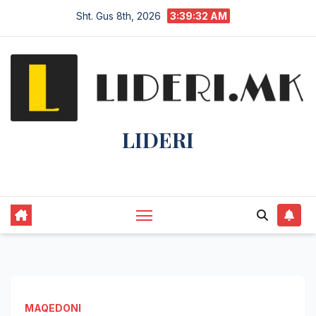
Sht. Gus 8th, 2026
3:39:33 AM
LIDERI
Lider në lajme, i pari në informim.
MAQEDONI