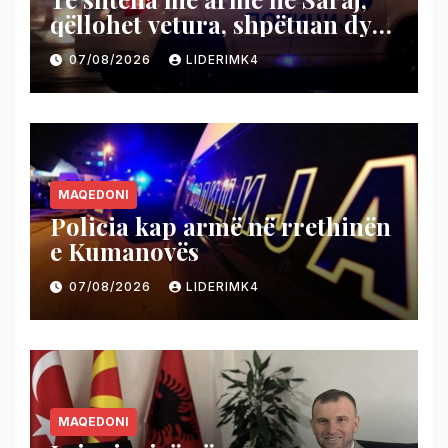
qëllohet vetura, shpëtuan dy
persona
07/08/2026
LIDERIMK4
MAQEDONI
Policia kap armë në rrethinën
e Kumanovës
07/08/2026
LIDERIMK4
MAQEDONI