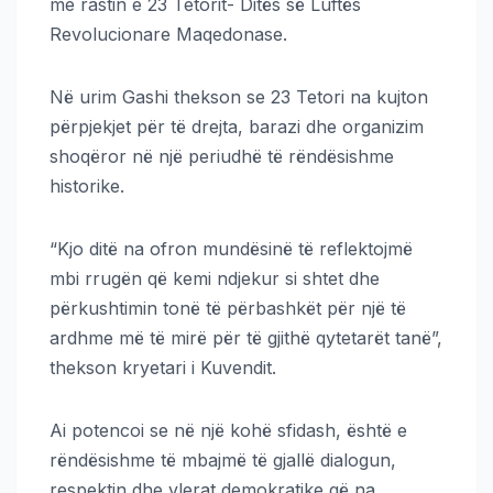
me rastin e 23 Tetorit- Ditës së Luftës
Revolucionare Maqedonase.
Në urim Gashi thekson se 23 Tetori na kujton
përpjekjet për të drejta, barazi dhe organizim
shoqëror në një periudhë të rëndësishme
historike.
“Kjo ditë na ofron mundësinë të reflektojmë
mbi rrugën që kemi ndjekur si shtet dhe
përkushtimin tonë të përbashkët për një të
ardhme më të mirë për të gjithë qytetarët tanë”,
thekson kryetari i Kuvendit.
Ai potencoi se në një kohë sfidash, është e
rëndësishme të mbajmë të gjallë dialogun,
respektin dhe vlerat demokratike që na