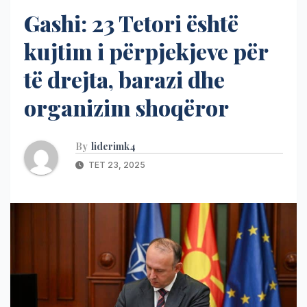
Gashi: 23 Tetori është
kujtim i përpjekjeve për
të drejta, barazi dhe
organizim shoqëror
By
liderimk4
TET 23, 2025