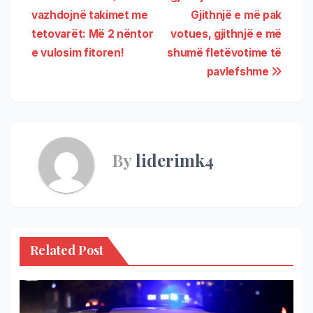
vazhdojnë takimet me
Gjithnjë e më pak
tetovarët: Më 2 nëntor
votues, gjithnjë e më
e vulosim fitoren!
shumë fletëvotime të
pavlefshme
By
liderimk4
Related Post