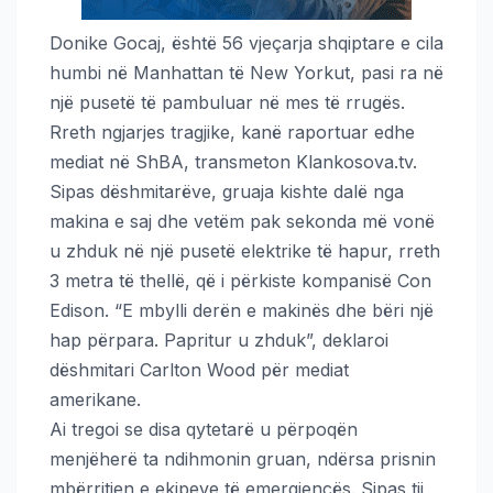
Donike Gocaj, është 56 vjeçarja shqiptare e cila
humbi në Manhattan të New Yorkut, pasi ra në
një pusetë të pambuluar në mes të rrugës.
Rreth ngjarjes tragjike, kanë raportuar edhe
mediat në ShBA, transmeton Klankosova.tv.
Sipas dëshmitarëve, gruaja kishte dalë nga
makina e saj dhe vetëm pak sekonda më vonë
u zhduk në një pusetë elektrike të hapur, rreth
3 metra të thellë, që i përkiste kompanisë Con
Edison. “E mbylli derën e makinës dhe bëri një
hap përpara. Papritur u zhduk”, deklaroi
dëshmitari Carlton Wood për mediat
amerikane.
Ai tregoi se disa qytetarë u përpoqën
menjëherë ta ndihmonin gruan, ndërsa prisnin
mbërritjen e ekipeve të emergjencës. Sipas tij,