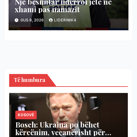
Një besimtar nderroi jetë në
xhami pas namazit
GUS 8, 2026
LIDERIMK4
Të humbura
KOSOVË
Bosch: Ukraina po bëhet
kërcënim, veçanërisht për