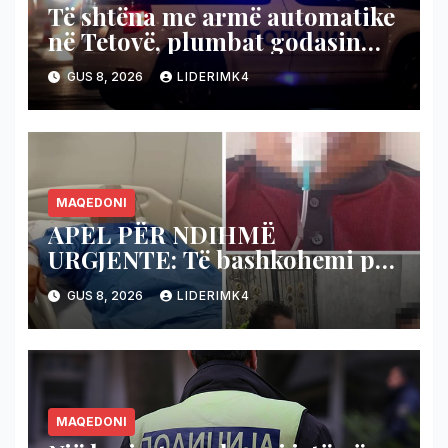
Të shtëna me armë automatike
në Tetovë, plumbat godasin
shtëpinë dhe veturën e një 48-
GUS 8, 2026
LIDERIMK4
vjeçari
MAQEDONI
APEL PËR NDIHMË
URGJENTE: Të bashkohemi për
shpëtimin e veteranit
GUS 8, 2026
LIDERIMK4
kumanovar të dy luftërave
MAQEDONI