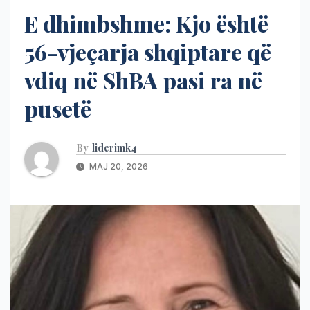
E dhimbshme: Kjo është
56-vjeçarja shqiptare që
vdiq në ShBA pasi ra në
pusetë
By
liderimk4
MAJ 20, 2026