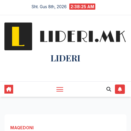
Sht. Gus 8th, 2026
2:38:26 AM
LIDERI
Lider në lajme, i pari në informim.
MAQEDONI