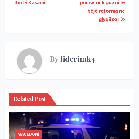
thotë Kasami
por se nuk guxoi të
bëjë reforma në
gjyqësor
By
liderimk4
Related Post
MAQEDONI