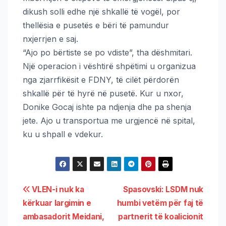
dikush solli edhe një shkallë të vogël, por
thellësia e pusetës e bëri të pamundur
nxjerrjen e saj.
“Ajo po bërtiste se po vdiste”, tha dëshmitari.
Një operacion i vështirë shpëtimi u organizua
nga zjarrfikësit e FDNY, të cilët përdorën
shkallë për të hyrë në pusetë. Kur u nxor,
Donike Gocaj ishte pa ndjenja dhe pa shenja
jete. Ajo u transportua me urgjencë në spital,
ku u shpall e vdekur.
VLEN-i nuk ka
Spasovski: LSDM nuk
kërkuar largimin e
humbi vetëm për faj të
ambasadorit Meidani,
partnerit të koalicionit