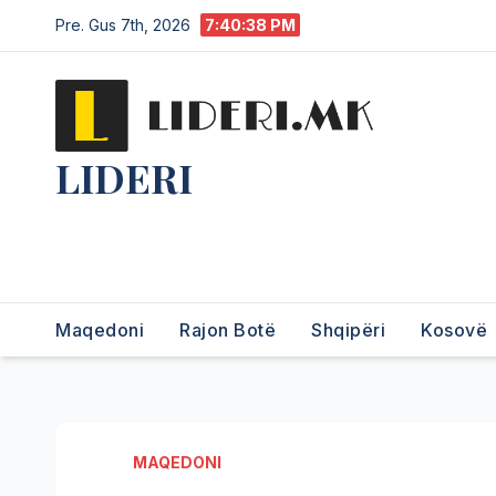
Pre. Gus 7th, 2026
7:40:39 PM
LIDERI
Lider në lajme, i pari në
informim.
Maqedoni
Rajon Botë
Shqipëri
Kosovë
MAQEDONI