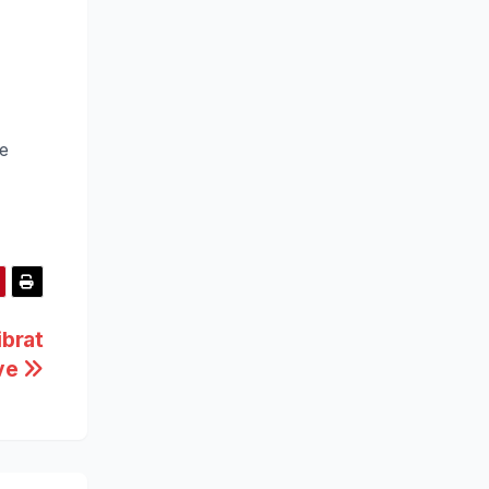
se
ibrat
ive