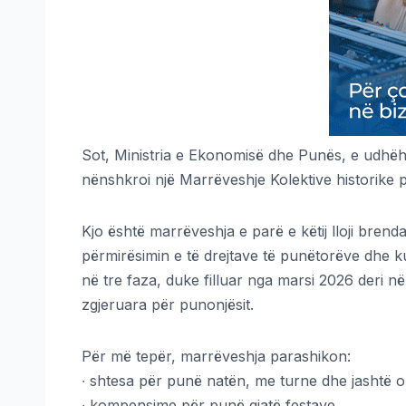
Sot, Ministria e Ekonomisë dhe Punës, e udhëh
nënshkroi një Marrëveshje Kolektive historike p
Kjo është marrëveshja e parë e këtij lloji bre
përmirësimin e të drejtave të punëtorëve dhe k
në tre faza, duke filluar nga marsi 2026 deri në
zgjeruara për punonjësit.
Për më tepër, marrëveshja parashikon:
∙ shtesa për punë natën, me turne dhe jashtë or
∙ kompensime për punë gjatë festave