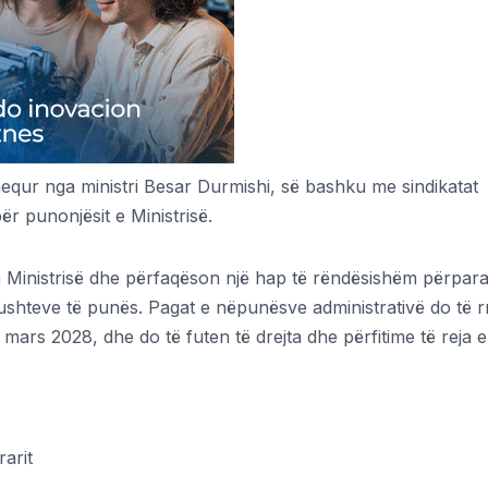
equr nga ministri Besar Durmishi, së bashku me sindikatat
ër punonjësit e Ministrisë.
nda Ministrisë dhe përfaqëson një hap të rëndësishëm përpar
ushteve të punës. Pagat e nëpunësve administrativë do të r
 mars 2028, dhe do të futen të drejta dhe përfitime të reja e
arit