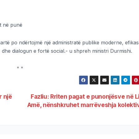
it në punë
rtë po ndërtojmë një administratë publike moderne, efika
 dhe dialogun e fortë social.- u shpreh ministri Durmishi.
"
"
r një
Fazliu: Rriten pagat e punonjësve në L
Amë, nënshkruhet marrëveshja kolekt