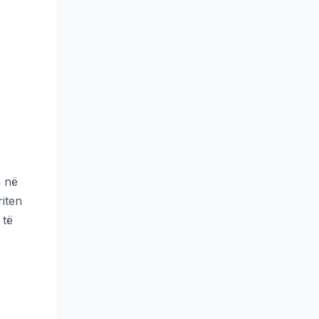
a në
riten
 të