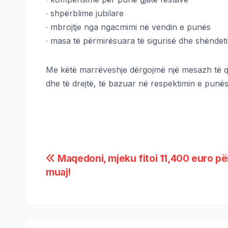
∙ shpërblime jubilare
∙ mbrojtje nga ngacmimi në vendin e punës
∙ masa të përmirësuara të sigurisë dhe shëndet
Me këtë marrëveshje dërgojmë një mesazh të qa
dhe të drejtë, të bazuar në respektimin e punës
Maqedoni, mjeku fitoi 11,400 euro pë
muaj!