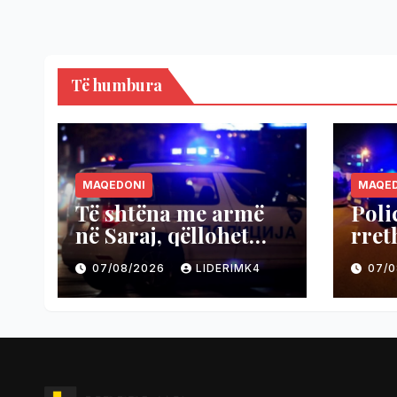
Të humbura
MAQEDONI
MAQE
Të shtëna me armë
Poli
në Saraj, qëllohet
rret
vetura, shpëtuan dy
Kum
07/08/2026
LIDERIMK4
07/
persona