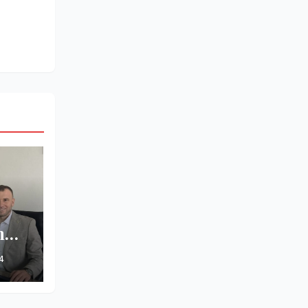
m
4
të–