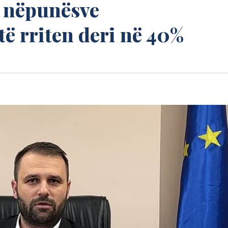
e nëpunësve
të rriten deri në 40%