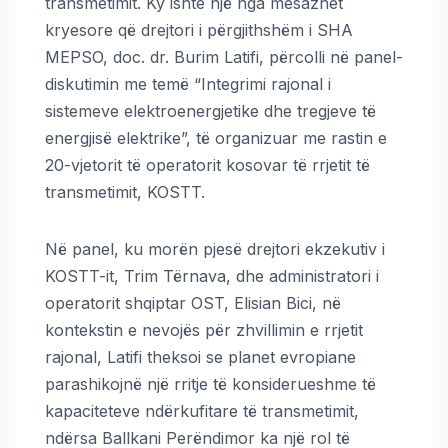
transmetimit. Ky ishte një nga mesazhet
kryesore që drejtori i përgjithshëm i SHA
MEPSO, doc. dr. Burim Latifi, përcolli në panel-
diskutimin me temë “Integrimi rajonal i
sistemeve elektroenergjetike dhe tregjeve të
energjisë elektrike”, të organizuar me rastin e
20-vjetorit të operatorit kosovar të rrjetit të
transmetimit, KOSTT.
Në panel, ku morën pjesë drejtori ekzekutiv i
KOSTT-it, Trim Tërnava, dhe administratori i
operatorit shqiptar OST, Elisian Bici, në
kontekstin e nevojës për zhvillimin e rrjetit
rajonal, Latifi theksoi se planet evropiane
parashikojnë një rritje të konsiderueshme të
kapaciteteve ndërkufitare të transmetimit,
ndërsa Ballkani Perëndimor ka një rol të