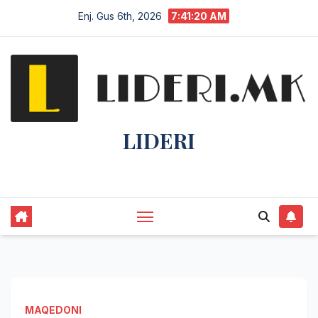
Enj. Gus 6th, 2026
7:41:21 AM
LIDERI
Lider në lajme, i pari në informim.
MAQEDONI