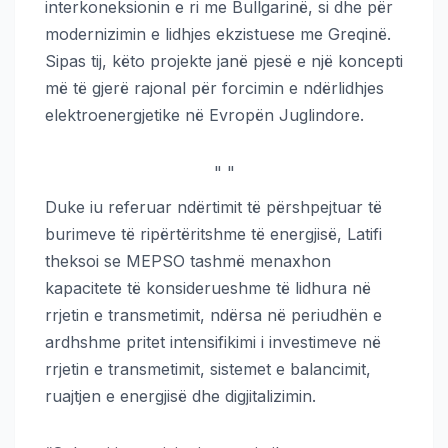
interkoneksionin e ri me Bullgarinë, si dhe për
modernizimin e lidhjes ekzistuese me Greqinë.
Sipas tij, këto projekte janë pjesë e një koncepti
më të gjerë rajonal për forcimin e ndërlidhjes
elektroenergjetike në Evropën Juglindore.
"
"
Duke iu referuar ndërtimit të përshpejtuar të
burimeve të ripërtëritshme të energjisë, Latifi
theksoi se MEPSO tashmë menaxhon
kapacitete të konsiderueshme të lidhura në
rrjetin e transmetimit, ndërsa në periudhën e
ardhshme pritet intensifikimi i investimeve në
rrjetin e transmetimit, sistemet e balancimit,
ruajtjen e energjisë dhe digjitalizimin.