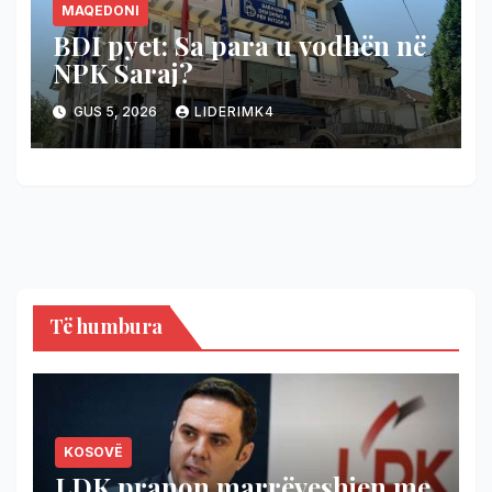
MAQEDONI
BDI pyet: Sa para u vodhën në
NPK Saraj?
GUS 5, 2026
LIDERIMK4
Të humbura
KOSOVË
LDK pranon marrëveshjen me