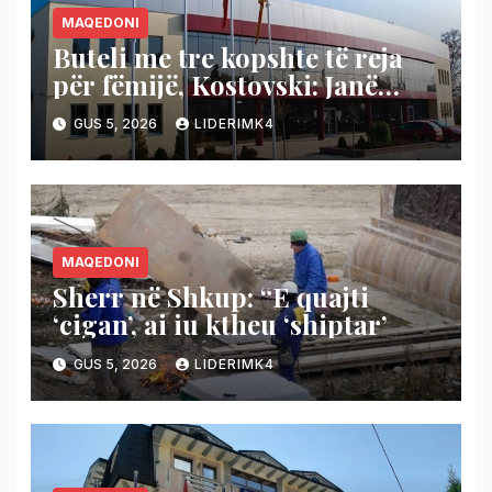
MAQEDONI
Buteli me tre kopshte të reja
për fëmijë, Kostovski: Janë
siguruar fondet edhe për
GUS 5, 2026
LIDERIMK4
kopshtin në Vizbeg
MAQEDONI
Sherr në Shkup: “E quajti
‘cigan’, ai iu ktheu ‘shiptar’
GUS 5, 2026
LIDERIMK4