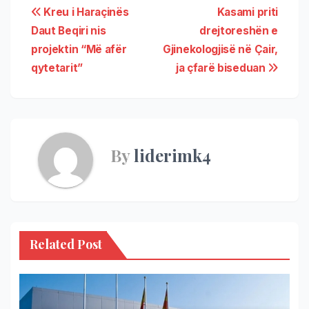
Kreu i Haraçinës
Kasami priti
Daut Beqiri nis
drejtoreshën e
projektin “Më afër
Gjinekologjisë në Çair,
qytetarit”
ja çfarë biseduan
By
liderimk4
Related Post