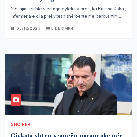
Një lajm i trishtë vjen nga qyteti i Vlorës, ku Kristina Kokaj,
infermerja e cila prej vitesh shërbente me përkushtim…
05/12/2025
LIDERIMK4
SHQIPËRI
Gjykata shtyn seancën paraprake për