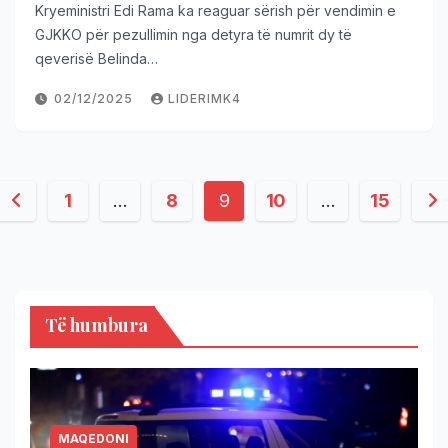
Kryeministri Edi Rama ka reaguar sërish për vendimin e
GJKKO për pezullimin nga detyra të numrit dy të
qeverisë Belinda…
02/12/2025
LIDERIMK4
1
…
8
9
10
…
15
Të humbura
MAQEDONI