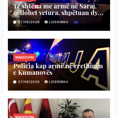
Të shtëna me armë në Saraj,
qëllohet vetura, shpëtuan dy
persona
07/08/2026
LIDERIMK4
MAQEDONI
Policia kap armë në rrethinën
e Kumanovës
07/08/2026
LIDERIMK4
MAQEDONI