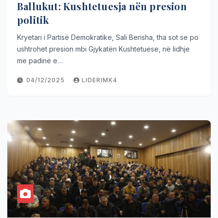
Ballukut: Kushtetuesja nën presion
politik
Kryetari i Partisë Demokratike, Sali Berisha, tha sot se po
ushtrohet presion mbi Gjykatën Kushtetuese, në lidhje
me padinë e…
04/12/2025
LIDERIMK4