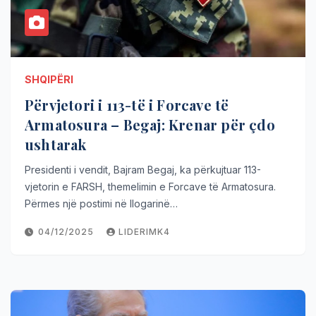
SHQIPËRI
Përvjetori i 113-të i Forcave të
Armatosura – Begaj: Krenar për çdo
ushtarak
Presidenti i vendit, Bajram Begaj, ka përkujtuar 113-
vjetorin e FARSH, themelimin e Forcave të Armatosura.
Përmes një postimi në llogarinë…
04/12/2025
LIDERIMK4