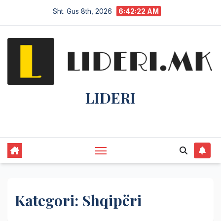
Sht. Gus 8th, 2026
6:42:24 AM
LIDERI
Lider në lajme, i pari në informim.
Kategori:
Shqipëri