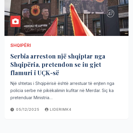
SHQIPËRI
Serbia arreston një shqiptar nga
Shqipëria, pretendon se iu gjet
flamuri i UÇK-së
Një shtetas i Shqipërisë është arrestuar të enjten nga
policia serbe në pikëkalimin kufitar në Merdar. Siç ka
pretenduar Ministria…
05/12/2025
LIDERIMK4