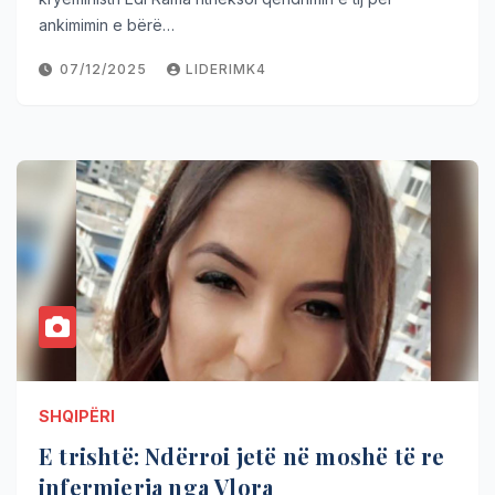
ankimimin e bërë…
07/12/2025
LIDERIMK4
SHQIPËRI
E trishtë: Ndërroi jetë në moshë të re
infermierja nga Vlora