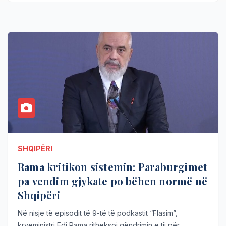
SHQIPËRI
Rama kritikon sistemin: Paraburgimet
pa vendim gjykate po bëhen normë në
Shqipëri
Në nisje të episodit të 9-të të podkastit “Flasim”,
kryeministri Edi Rama ritheksoi qëndrimin e tij për