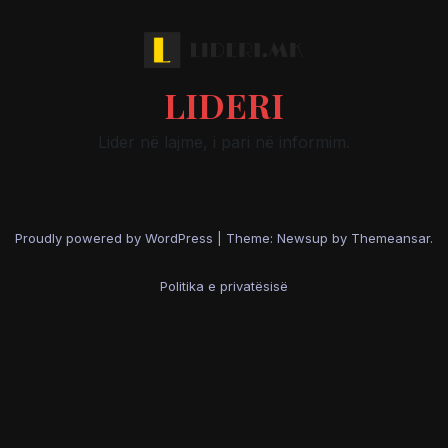
LIDERI
Lider në lajme, i pari në informim.
Proudly powered by WordPress
|
Theme: Newsup by
Themeansar
.
Politika e privatësisë