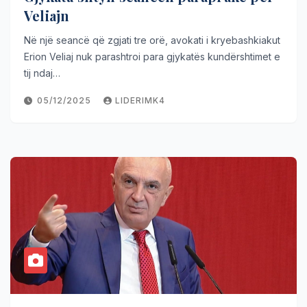
Veliajn
Në një seancë që zgjati tre orë, avokati i kryebashkiakut
Erion Veliaj nuk parashtroi para gjykatës kundërshtimet e
tij ndaj…
05/12/2025
LIDERIMK4