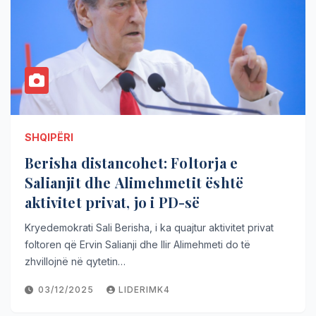
SHQIPËRI
Berisha distancohet: Foltorja e
Salianjit dhe Alimehmetit është
aktivitet privat, jo i PD-së
Kryedemokrati Sali Berisha, i ka quajtur aktivitet privat
foltoren që Ervin Salianji dhe Ilir Alimehmeti do të
zhvillojnë në qytetin…
03/12/2025
LIDERIMK4