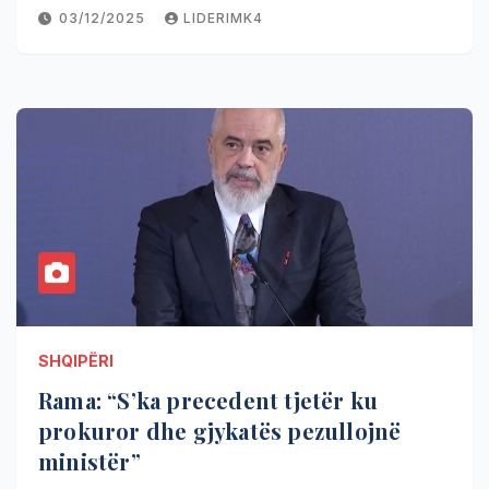
03/12/2025
LIDERIMK4
SHQIPËRI
Rama: “S’ka precedent tjetër ku
prokuror dhe gjykatës pezullojnë
ministër”