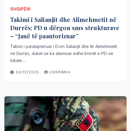
SHQIPËRI
Takimi i Salianjit dhe Alimehmetit në
Durrës: PD u dërgon sms strukturave
– “Janë të paautorizuar”
Takimi i paralajmëruar i Ervin Salianjit dhe Ilir Alimehmetit
në Durrës, duket se ka alarmuar edhe krerët e PD-së
lokale.…
04/12/2025
LIDERIMK4