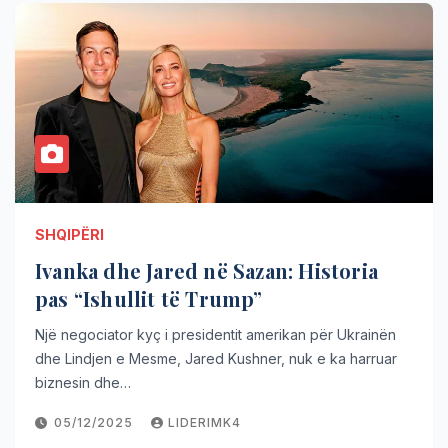
SHQIPËRI
Ivanka dhe Jared në Sazan: Historia
pas “Ishullit të Trump”
Një negociator kyç i presidentit amerikan për Ukrainën
dhe Lindjen e Mesme, Jared Kushner, nuk e ka harruar
biznesin dhe…
05/12/2025
LIDERIMK4