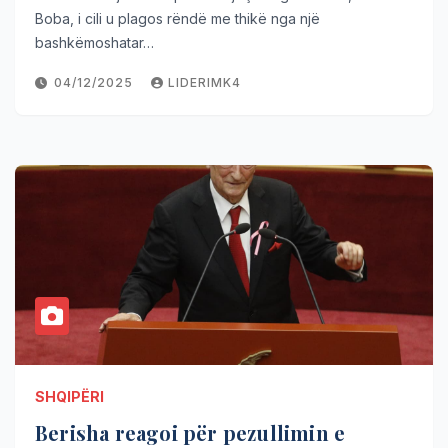
Boba, i cili u plagos rëndë me thikë nga një
bashkëmoshatar…
04/12/2025
LIDERIMK4
SHQIPËRI
Berisha reagoi për pezullimin e