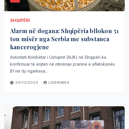
SHQIPËRI
Alarm në dogana: Shqipëria bllokon 51
ton misër nga Serbia me substanca
kancerogjene
Autoriteti Kombëtar i Ushqimit (AUK) në Shqipëri ka
konfirmuar të enjten në mbrëmje praninë e aflatoksinës
B1 në dy ngarkesa…
05/12/2025
LIDERIMK4