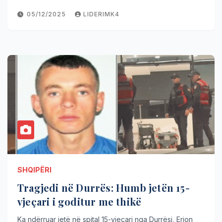
05/12/2025
LIDERIMK4
SHQIPËRI
Tragjedi në Durrës: Humb jetën 15-
vjeçari i goditur me thikë
Ka ndërruar jetë në spital 15-vjeçari nga Durrësi, Erion