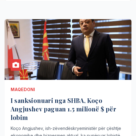
MAQEDONI
I sanksionuari nga SHBA, Koço
Angjushev paguan 1.5 milionë $ për
lobim
Koço Angjushev, ish-zëvendëskryeministër për çështje
ekonomike dhe biznesmen aktual, ka punësuar lobistë