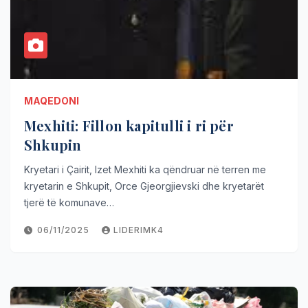
MAQEDONI
Mexhiti: Fillon kapitulli i ri për
Shkupin
Kryetari i Çairit, Izet Mexhiti ka qëndruar në terren me
kryetarin e Shkupit, Orce Gjeorgjievski dhe kryetarët
tjerë të komunave…
06/11/2025
LIDERIMK4