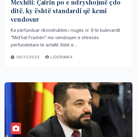
Mexhiti: Çairin po e ndryshojmë çdo
ditë, ky është standardi që kemi
vendosur
Ka përfunduar rikonstruktimi i rrugës nr. 9 të bulevardit
“Mid’hat Frashëri” me vendosjen e shtresës
përfundimtare të asfaltit. Këtë e…
06/11/2025
LIDERIMK4