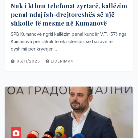
Nuk i ktheu telefonat zyrtarë, kallëzim
penal ndaj ish-drejtoreshës së një
shkolle të mesme në Kumanovë
SPB Kumanovë ngriti kallëzim penal kundër V.T. (57) nga
Kumanova për shkak të ekzistencës së bazave të
dyshimit për kryerjen…
06/11/2025
LIDERIMK4