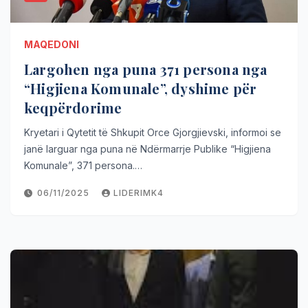
MAQEDONI
Largohen nga puna 371 persona nga
“Higjiena Komunale”, dyshime për
keqpërdorime
Kryetari i Qytetit të Shkupit Orce Gjorgjievski, informoi se
janë larguar nga puna në Ndërmarrje Publike “Higjiena
Komunale”, 371 persona.…
06/11/2025
LIDERIMK4