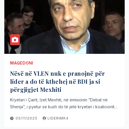
MAQEDONI
Nësë në VLEN nuk e pranojnë për
lider a do të kthehej në BDI ja si
përgjigjet Mexhiti
Kryetari i Çairit, Izet Mexhiti, në emisionin “Debat në
Shenja”, i pyetur se kush do të jetë kryetari i koalicionit…
05/11/2025
LIDERIMK4