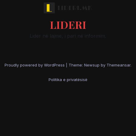
LIDERI
Lider në lajme, i pari në informim.
Proudly powered by WordPress
|
Theme: Newsup by
Themeansar
.
Politika e privatësisë