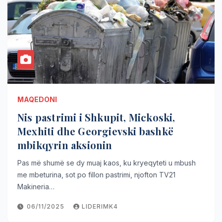
MAQEDONI
Nis pastrimi i Shkupit, Mickoski,
Mexhiti dhe Georgievski bashkë
mbikqyrin aksionin
Pas më shumë se dy muaj kaos, ku kryeqyteti u mbush
me mbeturina, sot po fillon pastrimi, njofton TV21
Makineria…
06/11/2025
LIDERIMK4