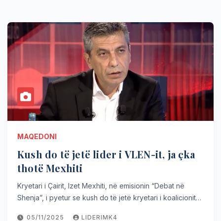
MAQEDONI
Kush do të jetë lider i VLEN-it, ja çka
thotë Mexhiti
Kryetari i Çairit, Izet Mexhiti, në emisionin “Debat në
Shenja”, i pyetur se kush do të jetë kryetari i koalicionit…
05/11/2025
LIDERIMK4