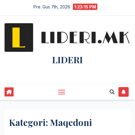
Pre. Gus 7th, 2026
1:23:17 PM
LIDERI
Lider në lajme, i pari në informim.
Kategori:
Maqedoni