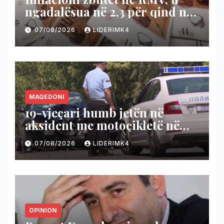
ngadalësua në 2,3 për qind në
korrik
07/08/2026
LIDERIMK4
MAQEDONI
19-vjeçari humb jetën në
aksident me motoçikletë në
Shkup
07/08/2026
LIDERIMK4
OPINION