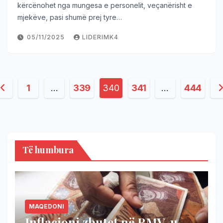
kërcënohet nga mungesa e personelit, veçanërisht e
mjekëve, pasi shumë prej tyre…
05/11/2025
LIDERIMK4
1
…
339
340
341
…
444
Të humbura
MAQEDONI
Inflacioni zbutet në RMV, u