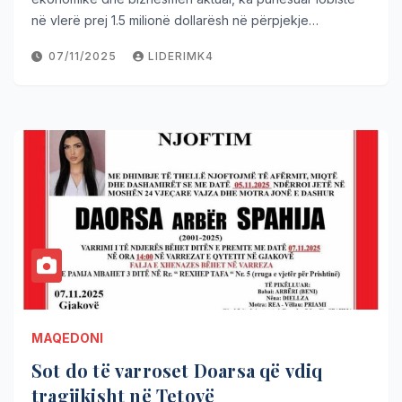
në vlerë prej 1.5 milionë dollarësh në përpjekje…
07/11/2025
LIDERIMK4
MAQEDONI
Sot do të varroset Doarsa që vdiq
tragjikisht në Tetovë