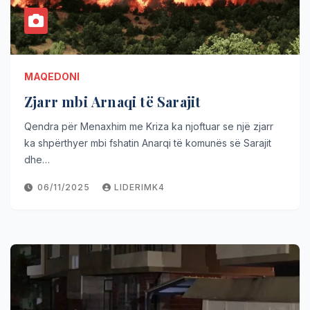
MAQEDONI
Zjarr mbi Arnaqi të Sarajit
Qendra për Menaxhim me Kriza ka njoftuar se një zjarr
ka shpërthyer mbi fshatin Anarqi të komunës së Sarajit
dhe…
06/11/2025
LIDERIMK4