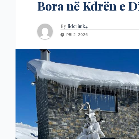
Bora në Kdrën e Di
By
liderimk4
PRI 2, 2026