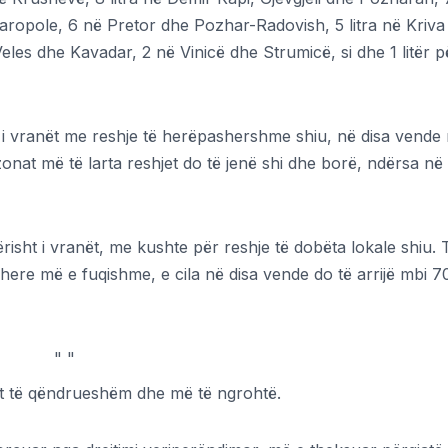
ropole, 6 në Pretor dhe Pozhar-Radovish, 5 litra në Kriva
les dhe Kavadar, 2 në Vinicë dhe Strumicë, si dhe 1 litër p
ë i vranët me reshje të herëpashershme shiu, në disa vende
zonat më të larta reshjet do të jenë shi dhe borë, ndërsa në
risht i vranët, me kushte për reshje të dobëta lokale shiu. 
here më e fuqishme, e cila në disa vende do të arrijë mbi 7
"
"
sht të qëndrueshëm dhe më të ngrohtë.