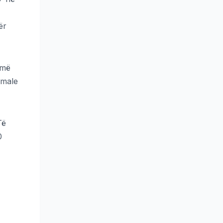
ër
 më
 male
Të
0