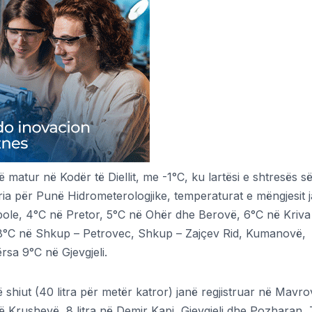
atur në Kodër të Diellit, me -1°C, ku lartësi e shtresës s
ria për Punë Hidrometerologjike, temperaturat e mëngjesit j
le, 4°C në Pretor, 5°C në Ohër dhe Berovë, 6°C në Kriva
, 8°C në Shkup – Petrovec, Shkup – Zajçev Rid, Kumanovë,
rsa 9°C në Gjevgjeli.
 shiut (40 litra për metër katror) janë regjistruar në Mavro
 në Krushevë, 8 litra në Demir Kapi, Gjevgjeli dhe Pozharan,