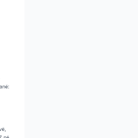
ë
anë:
vë,
 7 në