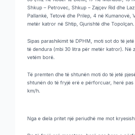
Shkup – Petrovec, Shkup – Zajçev Rid dhe Laza
Pallankë, Tetovë dhe Prilep, 4 në Kumanovë, Ve
metër katror në Shtip, Gjurishtë dhe Topolçan.
Sipas parashikimit të DPHM, moti sot do të jet
të dendura (mbi 30 litra për metër katror). Në 
vetëm borë.
Të premten dhe të shtunën moti do të jetë pjesë
shtunën do të fryjë erë e përforcuar, herë pas 
km/h.
Nga e diela pritet një periudhë me mot kryesi