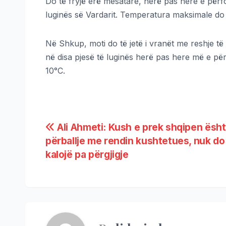
Do të fryjë erë mesatare, herë pas here e përf
luginës së Vardarit. Temperatura maksimale do t
Në Shkup, moti do të jetë i vranët me reshje të
në disa pjesë të luginës herë pas here më e pë
10°C.
Ali Ahmeti: Kush e prek shqipen ësh
përballje me rendin kushtetues, nuk do
kalojë pa përgjigje