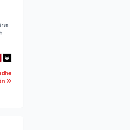
ërsa
th
 edhe
lën