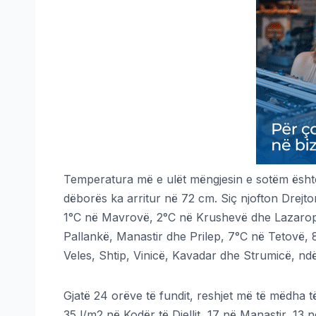
Temperatura më e ulët mëngjesin e sotëm është m
dëborës ka arritur në 72 cm. Siç njofton Drejto
1°C në Mavrovë, 2°C në Krushevë dhe Lazaropo
Pallankë, Manastir dhe Prilep, 7°C në Tetovë
Veles, Shtip, Vinicë, Kavadar dhe Strumicë, ndë
Gjatë 24 orëve të fundit, reshjet më të mëdha të
35 l/m2 në Kodër të Diellit, 17 në Manastir, 13