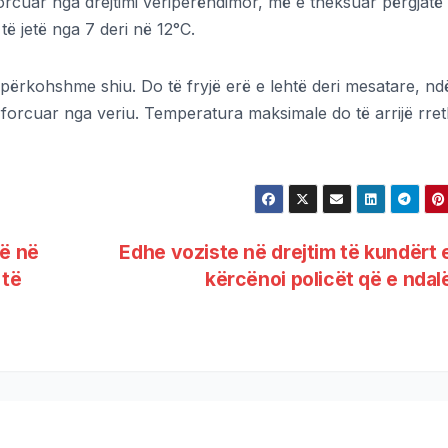
orcuar nga drejtimi veriperëndimor, më e theksuar përgjatë
ë jetë nga 7 deri në 12°C.
 përkohshme shiu. Do të fryjë erë e lehtë deri mesatare, nd
rforcuar nga veriu. Temperatura maksimale do të arrijë rre
të në
Edhe voziste në drejtim të kundërt
 të
kërcënoi policët që e nda