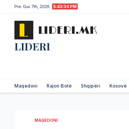
Pre. Gus 7th, 2026
5:43:36 PM
LIDERI
Lider në lajme, i pari në
informim.
Maqedoni
Rajon Botë
Shqipëri
Kosovë
MAQEDONI