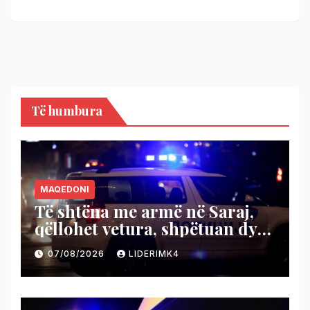
Ropotovë
Të humbura
MAQEDONI
Të shtëna me armë në Saraj,
qëllohet vetura, shpëtuan dy
persona
07/08/2026
LIDERIMK4