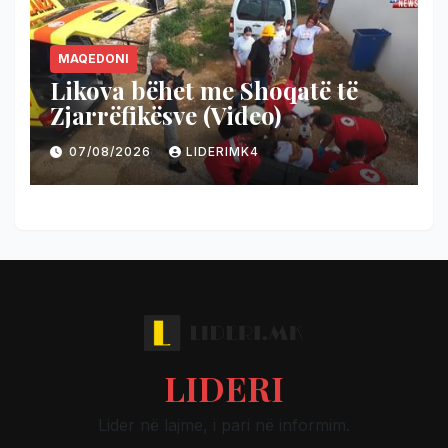
MAQEDONI
Likova bëhet me Shoqatë të
Zjarrëfikësve (Video)
07/08/2026
LIDERIMK4
LIDERI
Lider në lajme, i pari në informim.