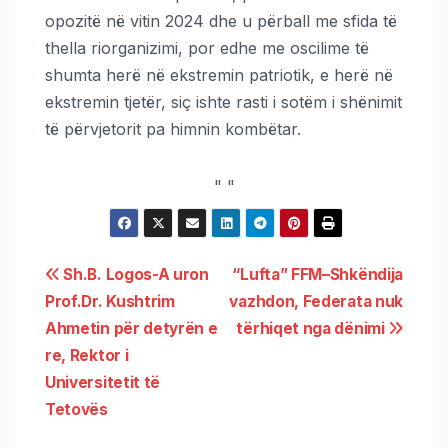
opozitë në vitin 2024 dhe u përball me sfida të
thella riorganizimi, por edhe me oscilime të
shumta herë në ekstremin patriotik, e herë në
ekstremin tjetër, siç ishte rasti i sotëm i shënimit
të përvjetorit pa himnin kombëtar.
"
"
Sh.B. Logos-A uron
“Lufta” FFM–Shkëndija
Prof.Dr. Kushtrim
vazhdon, Federata nuk
Ahmetin për detyrën e
tërhiqet nga dënimi
re, Rektor i
Universitetit të
Tetovës