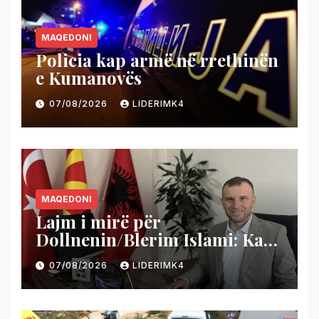
MAQEDONI
Policia kap armë në rrethinën
e Kumanovës
07/08/2026
LIDERIMK4
MAQEDONI
Lajm i mirë për
Dollnenin/Blerim Islami: Ka
nisur projekti i shumëpritur
07/08/2026
LIDERIMK4
për rrugën Cërnilishtë–
Ropotovë