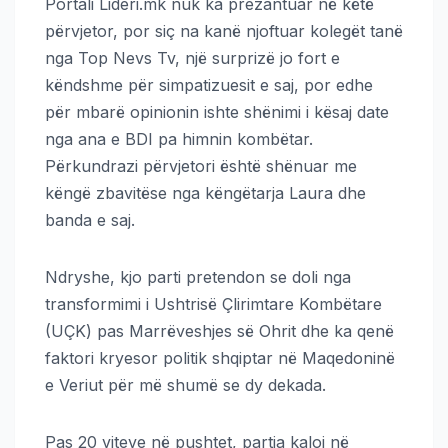
Portali Lideri.mk nuk ka prezantuar në këtë
përvjetor, por siç na kanë njoftuar kolegët tanë
nga Top Nevs Tv, një surprizë jo fort e
këndshme për simpatizuesit e saj, por edhe
për mbarë opinionin ishte shënimi i kësaj date
nga ana e BDI pa himnin kombëtar.
Përkundrazi përvjetori është shënuar me
këngë zbavitëse nga këngëtarja Laura dhe
banda e saj.
Ndryshe, kjo parti pretendon se doli nga
transformimi i Ushtrisë Çlirimtare Kombëtare
(UÇK) pas Marrëveshjes së Ohrit dhe ka qenë
faktori kryesor politik shqiptar në Maqedoninë
e Veriut për më shumë se dy dekada.
Pas 20 viteve në pushtet, partia kaloi në