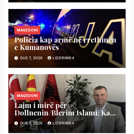
MAQEDONI
Policia kap armë në rrethinën
e Kumanovës
GUS 7, 2026
LIDERIMK4
MAQEDONI
Lajm i mirë për
Dollnenin/Blerim Islami: Ka
nisur projekti i shumëpritur
GUS 7, 2026
LIDERIMK4
për rrugën Cërnilishtë–