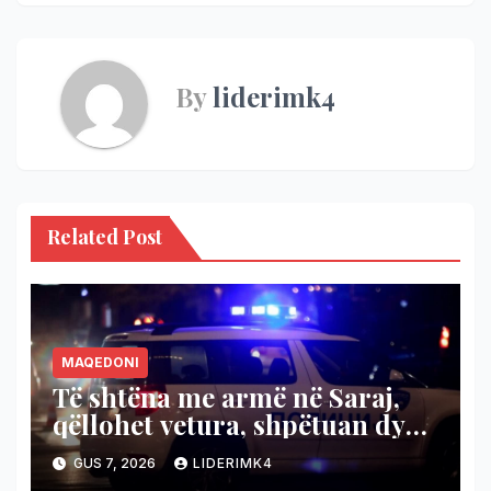
By
liderimk4
Related Post
MAQEDONI
Të shtëna me armë në Saraj,
qëllohet vetura, shpëtuan dy
persona
GUS 7, 2026
LIDERIMK4