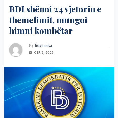
BDI shënoi 24 vjetorin e
themelimit, mungoi
himni kombëtar
By
liderimk4
QER 5, 2026