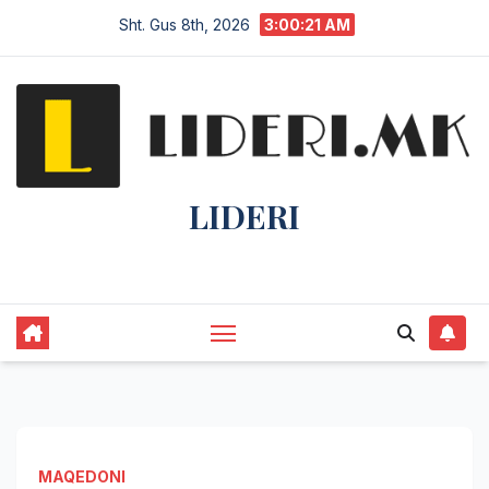
Sht. Gus 8th, 2026
3:00:21 AM
LIDERI
Lider në lajme, i pari në informim.
MAQEDONI