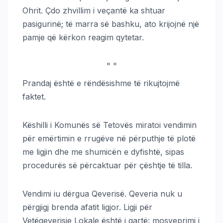
Ohrit. Çdo zhvillim i veçantë ka shtuar
pasigurinë; të marra së bashku, ato krijojnë një
pamje që kërkon reagim qytetar.
"
"
Prandaj është e rëndësishme të rikujtojmë
faktet.
Këshilli i Komunës së Tetovës miratoi vendimin
për emërtimin e rrugëve në përputhje të plotë
me ligjin dhe me shumicën e dyfishtë, sipas
procedurës së përcaktuar për çështje të tilla.
Vendimi iu dërgua Qeverisë. Qeveria nuk u
përgjigj brenda afatit ligjor. Ligji për
Vetëqeverisje Lokale është i qartë: mosveprimi i