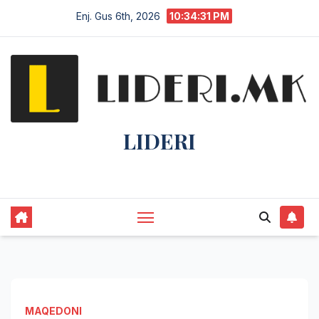
Enj. Gus 6th, 2026
10:34:32 PM
LIDERI
Lider në lajme, i pari në informim.
MAQEDONI