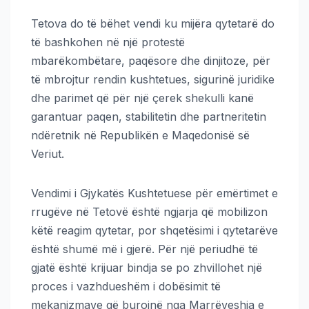
Tetova do të bëhet vendi ku mijëra qytetarë do
të bashkohen në një protestë
mbarëkombëtare, paqësore dhe dinjitoze, për
të mbrojtur rendin kushtetues, sigurinë juridike
dhe parimet që për një çerek shekulli kanë
garantuar paqen, stabilitetin dhe partneritetin
ndëretnik në Republikën e Maqedonisë së
Veriut.
Vendimi i Gjykatës Kushtetuese për emërtimet e
rrugëve në Tetovë është ngjarja që mobilizon
këtë reagim qytetar, por shqetësimi i qytetarëve
është shumë më i gjerë. Për një periudhë të
gjatë është krijuar bindja se po zhvillohet një
proces i vazhdueshëm i dobësimit të
mekanizmave që burojnë nga Marrëveshja e