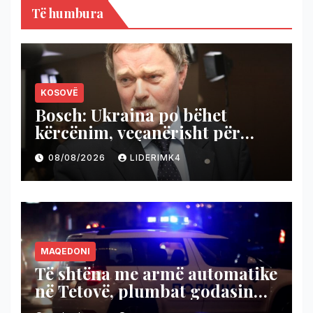
Të humbura
KOSOVË
Bosch: Ukraina po bëhet
kërcënim, veçanërisht për
Kosovën, BE ta kushtëzojë me
08/08/2026
LIDERIMK4
njohjen e Kosovës
MAQEDONI
Të shtëna me armë automatike
në Tetovë, plumbat godasin
shtëpinë dhe veturën e një 48-