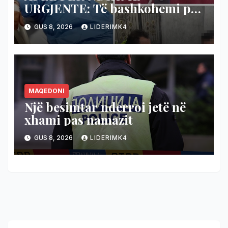
URGJENTE: Të bashkohemi për
shpëtimin e veteranit
GUS 8, 2026
LIDERIMK4
kumanovar të dy luftërave
MAQEDONI
Një besimtar nderroi jetë në
xhami pas namazit
GUS 8, 2026
LIDERIMK4