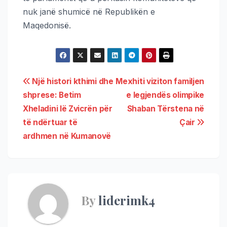
nuk janë shumicë në Republikën e
Maqedonisë.
Një histori kthimi dhe
Mexhiti viziton familjen
shprese: Betim
e legjendës olimpike
Xheladini lë Zvicrën për
Shaban Tërstena në
të ndërtuar të
Çair
ardhmen në Kumanovë
By
liderimk4