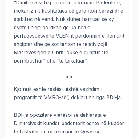
“Dimitrievski hap front të ri kundër Badenterit,
mekanizmit kushtetues që garanton barazi dhe
stabilitet në vend. Nuk duhet harruar se ky
është i njëjti politikan që ua ndaloi
përfaqësuesve të VLEN-it përdorimin e flamurit
shqiptar dhe që sot tenton të relativizojë
Marrëveshjen e Ohrit, duke e quajtur “të
përmbushur” dhe “të tejkaluar”.
"
"
Kjo nuk është rastësi, është vazhdim i
programit të VMRO-së”, deklaruan nga BDI-ja.
BDI-ja opozitare vlerësoi se deklarata e
Dimitreivskit kundër badenterit është në kuadër
të fushatës së orkestruar të Qeverisë.