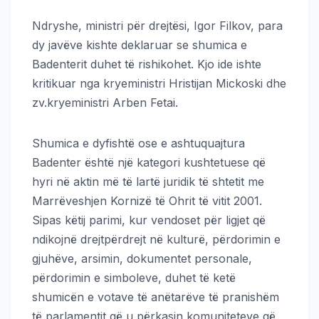
Ndryshe, ministri për drejtësi, Igor Filkov, para
dy javëve kishte deklaruar se shumica e
Badenterit duhet të rishikohet. Kjo ide ishte
kritikuar nga kryeministri Hristijan Mickoski dhe
zv.kryeministri Arben Fetai.
Shumica e dyfishtë ose e ashtuquajtura
Badenter është një kategori kushtetuese që
hyri në aktin më të lartë juridik të shtetit me
Marrëveshjen Kornizë të Ohrit të vitit 2001.
Sipas këtij parimi, kur vendoset për ligjet që
ndikojnë drejtpërdrejt në kulturë, përdorimin e
gjuhëve, arsimin, dokumentet personale,
përdorimin e simboleve, duhet të ketë
shumicën e votave të anëtarëve të pranishëm
të parlamentit që u përkasin komuniteteve që