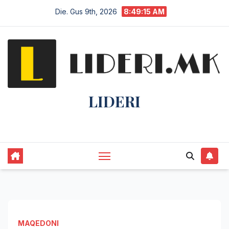
Die. Gus 9th, 2026
8:49:16 AM
LIDERI
Lider në lajme, i pari në informim.
MAQEDONI