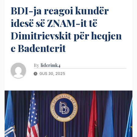
BDI-ja reagoi kundër
idesë së ZNAM-it të
Dimitrievskit për heqjen
e Badenterit
By
liderimk4
GUS 30, 2025