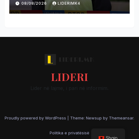
08/08/2026
LIDERIMK4
LIDERI
Lider në lajme, i pari në informim.
Proudly powered by WordPress
|
Theme: Newsup by
Themeansar
.
Politika e privatësisë
Shqip