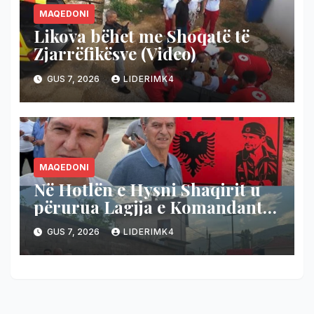
MAQEDONI
Likova bëhet me Shoqatë të
Zjarrëfikësve (Video)
GUS 7, 2026
LIDERIMK4
MAQEDONI
Në Hotlën e Hysni Shaqirit u
përurua Lagjja e Komandant
Teli-t
GUS 7, 2026
LIDERIMK4