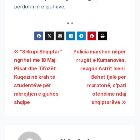
përdorimin e gjuhëve.
"
"
“Shkupi Shqiptar”
Policia marshon nëpër
ngrihet më 18 Maj:
rrugët e Kumanovës,
Plisat dhe Tifozët
reagon Astrit Iseni:
Kuqezi në krah të
Bëhet fjalë për
studentëve për
maratonë, s’pati
mbrojtjen e gjuhës
ofendime ndaj
shqipe
shqiptarëve