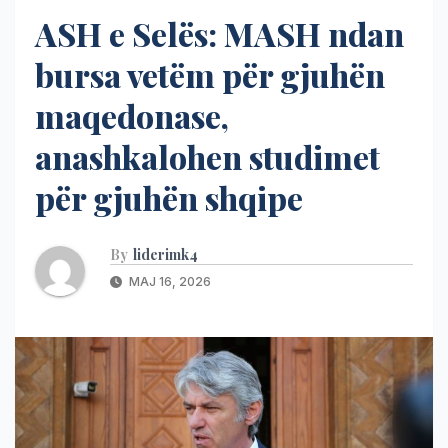
ASH e Selës: MASH ndan
bursa vetëm për gjuhën
maqedonase,
anashkalohen studimet
për gjuhën shqipe
By
liderimk4
MAJ 16, 2026