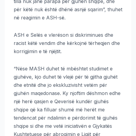
tilla nuk janë parapa për gjuhën shqipe, dhe
për këtë nuk është dhënë asnjë sqarim”, thuhet
në reagimin e ASH-së.
ASH e Selës e vlerëson si diskriminues dhe
racist këtë vendim dhe kërkojnë tërheqjen dhe
korrigjimin e të njëjtit.
“Nëse MASH duhet të mbështet studimet e
gjuhëve, kjo duhet të vlejë për të gjitha gjuhët
dhe etnitë dhe jo ekskluzivisht vetëm për
gjuhën maqedonase. Ky njoftim dëshmon edhe
një herë qasjen e Qeverisë kundër gjuhës
shqipe që ka filluar shumë më herët me
tendencat për ndalimin e përdorimit të gjuhës
shqipe si dhe me vetë iniciativën e Gjykatës
Kushtetuese për abrogimin e Ligjit për