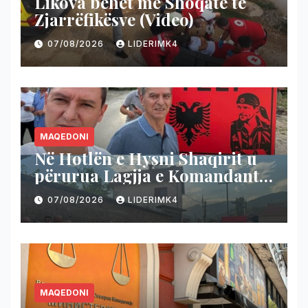
Likova bëhet me Shoqatë të
Zjarrëfikësve (Video)
07/08/2026
LIDERIMK4
MAQEDONI
Në Hotlën e Hysni Shaqirit u
përurua Lagjja e Komandant
Teli-t
07/08/2026
LIDERIMK4
MAQEDONI