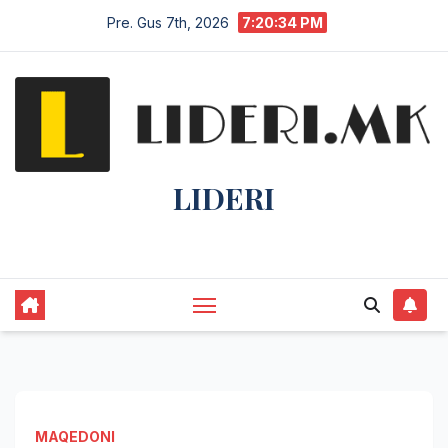
Pre. Gus 7th, 2026
7:20:35 PM
LIDERI
Lider në lajme, i pari në informim.
MAQEDONI