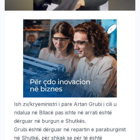
Ish zv/kryeministri i pare Artan Grubi i cili u
ndalua në Bllacë pas ishte në arrati është
dërguar në burgun e Shutkës.
Grubi është dërguar në repartin e paraburgimit
në Shutkë, për shkak se për të është