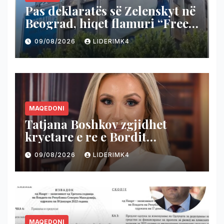
Pas deklaratës së Zelenskyt në
Beograd, hiqet flamuri “Free
Ukraine” në Prishtinë (Video)
09/08/2026
LIDERIMK4
MAQEDONI
Tatjana Boshkov zgjidhet
kryetare e re e Bordit
Mbikëqyrës të M-NAV
09/08/2026
LIDERIMK4
MAQEDONI