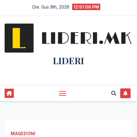
Die. Gus 9th, 2026
12:51:07 PM
LIDERI
Lider në lajme, i pari në informim.
MAQEDONI