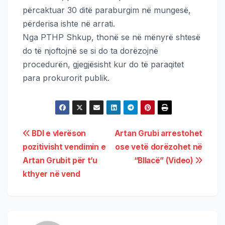
përcaktuar 30 ditë paraburgim në mungesë,
përderisa ishte në arrati.
Nga PTHP Shkup, thonë se në mënyrë shtesë
do të njoftojnë se si do ta dorëzojnë
procedurën, gjegjësisht kur do të paraqitet
para prokurorit publik.
BDI e vlerëson
Artan Grubi arrestohet
pozitivisht vendimin e
ose vetë dorëzohet në
Artan Grubit për t’u
“Bllacë” (Video)
kthyer në vend