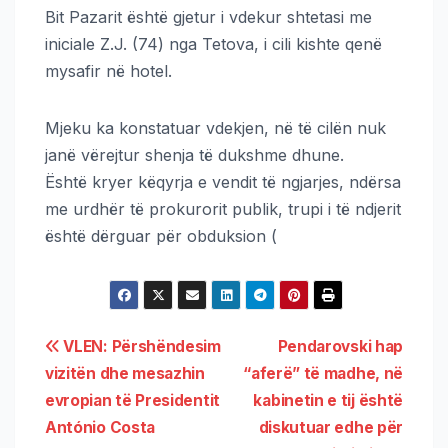
Bit Pazarit është gjetur i vdekur shtetasi me
iniciale Z.J. (74) nga Tetova, i cili kishte qenë
mysafir në hotel.
​Mjeku ka konstatuar vdekjen, në të cilën nuk
janë vërejtur shenja të dukshme dhune.
​Është kryer këqyrja e vendit të ngjarjes, ndërsa
me urdhër të prokurorit publik, trupi i të ndjerit
është dërguar për obduksion (
VLEN: Përshëndesim
Pendarovski hap
vizitën dhe mesazhin
“aferë” të madhe, në
evropian të Presidentit
kabinetin e tij është
António Costa
diskutuar edhe për