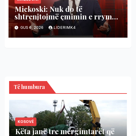
Mickoski: Nuk do të
shtrenjtojmë çmimin e rrymës,
po bëjmë plan për ta liruar!
GUS 6, 2026
LIDERIMK4
Të humbura
KOSOVË
Këta janë tre mërgimtarët që