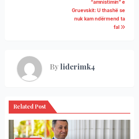
“amnistimin” e
Gruevskit: U thashë se
nuk kam ndërmend ta
fal
By
liderimk4
Related Post