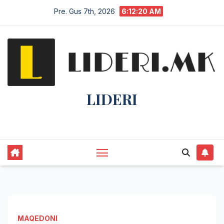
Pre. Gus 7th, 2026
6:12:21 AM
LIDERI
Lider në lajme, i pari në informim.
MAQEDONI