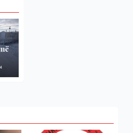
umë
4