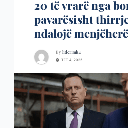
20 të vrarë nga b
pavarësisht thirrj
ndalojë menjëherë
By
liderimk4
TET 4, 2025