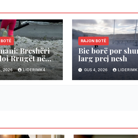
 BOTË
RAJON BOTË
mani: Breshëri
Bie borë por sh
oi Rrugët në
larg prej nesh
mani,
, 2026
LIDERIMK4
GUS 4, 2026
LIDERIMK
eraturat bien
36 në 19 gradë