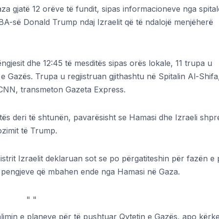
za gjatë 12 orëve të fundit, sipas informacioneve nga spital
SHBA-së Donald Trump ndaj Izraelit që të ndalojë menjëherë
ngjesit dhe 12:45 të mesditës sipas orës lokale, 11 trupa u
n e Gazës. Trupa u regjistruan gjithashtu në Spitalin Al-Shifa
n CNN, transmeton Gazeta Express.
natës deri të shtunën, pavarësisht se Hamasi dhe Izraeli shp
ozimit të Trump.
strit Izraelit deklaruan sot se po përgatiteshin për fazën e
in e pengjeve që mbahen ende nga Hamasi në Gaza.
"
"
alimin e planeve për të pushtuar Qytetin e Gazës, apo kërk