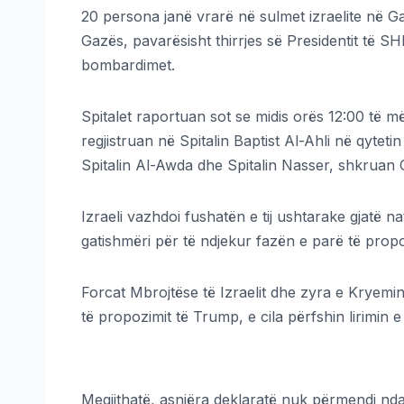
20 persona janë vrarë në sulmet izraelite në Ga
Gazës, pavarësisht thirrjes së Presidentit të 
bombardimet.
Spitalet raportuan sot se midis orës 12:00 të më
regjistruan në Spitalin Baptist Al-Ahli në qyteti
Spitalin Al-Awda dhe Spitalin Nasser, shkrua
Izraeli vazhdoi fushatën e tij ushtarake gjatë 
gatishmëri për të ndjekur fazën e parë të prop
Forcat Mbrojtëse të Izraelit dhe zyra e Kryemini
të propozimit të Trump, e cila përfshin lirim
Megjithatë, asnjëra deklaratë nuk përmendi nd