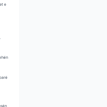
et e
,
rehën
 parë
esën