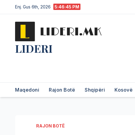
Enj. Gus 6th, 2026
5:46:46 PM
LIDERI
Lider në lajme, i pari në
informim.
Maqedoni
Rajon Botë
Shqipëri
Kosovë
RAJON BOTË