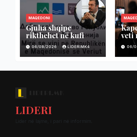
MAQEDONI
MAQE
Gjuha shqipe
Kape
rikthehet në kufi
veti
06/08/2026
LIDERIMK4
06/
LIDERI
Lider në lajme, i pari në informim.