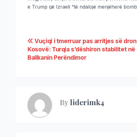
e Trump që Izraeli “të ndalojë menjëherë bomb
Vuçiqi i tmerruar pas arritjes së dro
Kosovë: Turqia s’dëshiron stabilitet në
Ballkanin Perëndimor
By
liderimk4