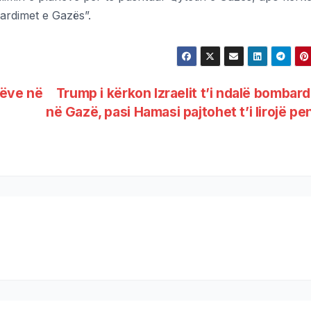
ardimet e Gazës”.
nëve në
Trump i kërkon Izraelit t’i ndalë bombar
në Gazë, pasi Hamasi pajtohet t’i lirojë pe