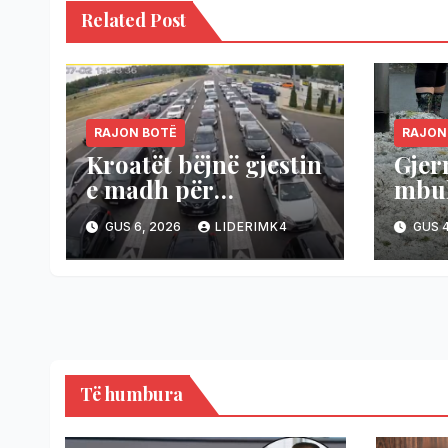
Related Post
RAJON BOTË
RAJON
Kroatët bëjnë gjestin
Gjer
e madh për
mbul
mërgimtarët tanë
Gjer
GUS 6, 2026
LIDERIMK4
GUS 4
temp
nga 
Të humbura