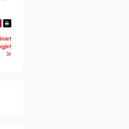
dimet
ngjet